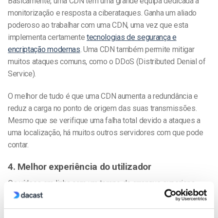
Basicamente, uma CDN tem uma grande equipa dedicada à
monitorização e resposta a ciberataques. Ganha um aliado
poderoso ao trabalhar com uma CDN, uma vez que esta
implementa certamente
tecnologias de segurança e
encriptação modernas
. Uma CDN também permite mitigar
muitos ataques comuns, como o DDoS (Distributed Denial of
Service).
O melhor de tudo é que uma CDN aumenta a redundância e
reduz a carga no ponto de origem das suas transmissões.
Mesmo que se verifique uma falha total devido a ataques a
uma localização, há muitos outros servidores com que pode
contar.
4. Melhor experiência do utilizador
Os vídeos em linha com um tempo de arranque superior a
dois segundos
têm taxas de abandono de vídeos em fluxo
contínuo significativamente mais elevadas. Cada segundo