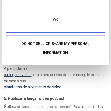
assistiu a alguns dos melhores podcasts de negócios, não é
raro ver copos de água à frente dos apresentadores.
4. Editar e carregar
OK
Depois de gravar o episódio, é altura de o editar e
carregá-lo
. Alguns
profissional
Os podcasters gostam de
filtrar e aperfeiçoar o seu conteúdo antes de o publicarem,
DO NOT SELL OR SHARE MY PERSONAL
enquanto outros preferem publicar material em bruto. A
escolha é totalmente sua, com base nas suas preferências
INFORMATION
únicas.
A partir daí, irá
carregar o vídeo
para o seu serviço de streaming de podcast
ou para a sua
plataforma de alojamento de vídeo
.
5. Publicar e lançar o seu podcast
É altura de lançar a sua
negócio
podcast! Para a maioria das