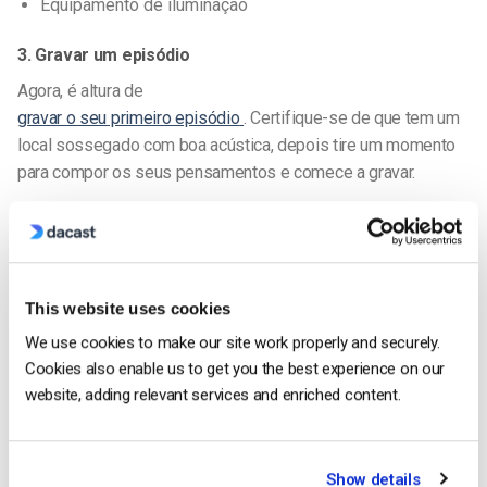
Equipamento de iluminação
3. Gravar um episódio
Agora, é altura de
gravar o seu primeiro episódio
. Certifique-se de que tem um
local sossegado com boa acústica, depois tire um momento
para compor os seus pensamentos e comece a gravar.
É uma boa ideia ter uma lista de pontos de discussão para
que possa manter-se no caminho certo e cobrir tudo o que
pensou antes de começar a gravar.
This website uses cookies
Antes de
We use cookies to make our site work properly and securely.
começar
uma gravação de podcast
Se o seu filho não estiver a
Cookies also enable us to get you the best experience on our
pensar em nada, pode ir à casa de banho para não ser
website, adding relevant services and enriched content.
interrompido a meio de um grande pensamento. É também
uma boa ideia levar uma bebida para o caso de
se
se tiver
sede ou se a sua garganta ficar seca de tanto falar.
Se já
Show details