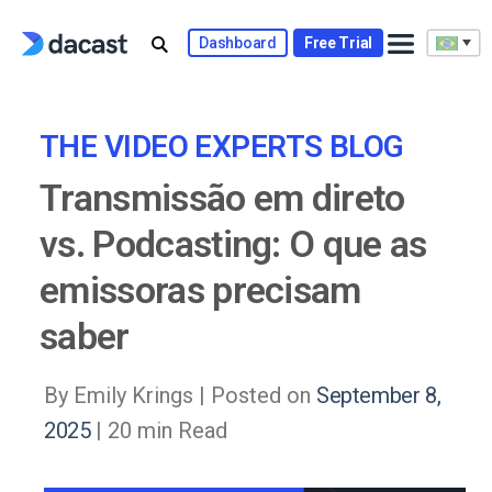
Skip
to
Dashboard
Free Trial
content
THE VIDEO EXPERTS BLOG
Transmissão em direto
vs. Podcasting: O que as
emissoras precisam
saber
By Emily Krings |
Posted on
September 8,
2025
| 20 min Read