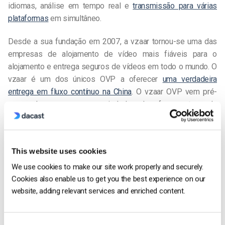
idiomas, análise em tempo real e
transmissão para várias
plataformas
em simultâneo.
Desde a sua fundação em 2007, a vzaar tornou-se uma das
empresas de alojamento de vídeo mais fiáveis para o
alojamento e entrega seguros de vídeos em todo o mundo. O
vzaar é um dos únicos OVP a oferecer
uma verdadeira
entrega em fluxo contínuo na China
. O vzaar OVP vem pré-
carregado com uma variedade de ferramentas de
personalização, segurança, gestão e análise, que permitem
que empresas como a Getty Images, Cathay Pacific, Kelloggs,
eBay e Dunkin’ Brands se destaquem nos seus sectores e
This website uses cookies
alcancem o sucesso do vídeo
. “Estou muito satisfeito por
ver a união de duas empresas fantásticas”, afirmou o
We use cookies to make our site work properly and securely.
Cookies also enable us to get you the best experience on our
Presidente da vzaar, Gareth Cadwallader. “As sinergias
website, adding relevant services and enriched content.
profundas das nossas plataformas e a compatibilidade das
nossas equipas irão, sem dúvida, aumentar a nossa
capacidade de oferecer maior inovação à nossa base de