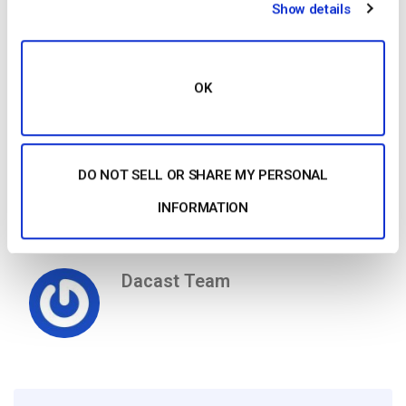
clientes global.”
Show details
O vídeo online está a substituir rapidamente a televisão como
forma dominante dos meios de comunicação social, e
OK
inúmeras empresas estão a escolher plataformas dedicadas
como o Dacast para se manterem à frente desta tendência.
Em conjunto, a Dacast e a vzaar têm
mais de 4500 clientes
activos
. Com esta aquisição, a Dacast expandiu o seu papel
DO NOT SELL OR SHARE MY PERSONAL
como líder e inovadora OTT. Aceder aos preços e detalhes
INFORMATION
aqui
.
Dacast Team