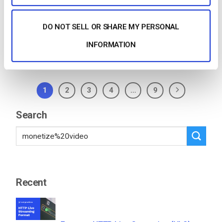
Make sure that your OVP…
CONTINUE READING
→
DO NOT SELL OR SHARE MY PERSONAL
INFORMATION
Posted in
The video experts blog
1
2
3
4
…
9
Search
Recent