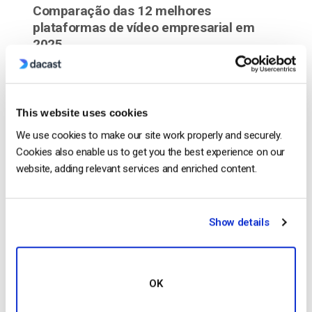
Comparação das 12 melhores
plataformas de vídeo empresarial em
2025
POSTED ON
JULY 16, 2026
This website uses cookies
We use cookies to make our site work properly and securely.
Cookies also enable us to get you the best experience on our
website, adding relevant services and enriched content.
Show details
…and HTTPS encryption Finally, if you intend to
OK
monetize
your videos in any way, payment security
is a critical part of your enterprise video strategy.