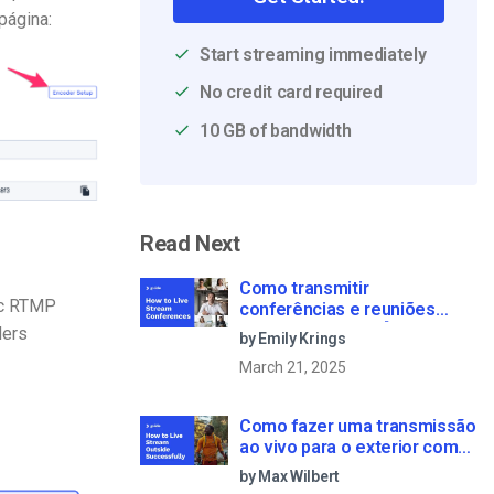
página:
Start streaming immediately
No credit card required
10 GB of bandwidth
Read Next
Como transmitir
ic RTMP
conferências e reuniões
virtuais em direto [2021
ders
by Emily Krings
Update]
March 21, 2025
Como fazer uma transmissão
ao vivo para o exterior com
sucesso: Um guia passo-a-
by Max Wilbert
passo [2021 Update]