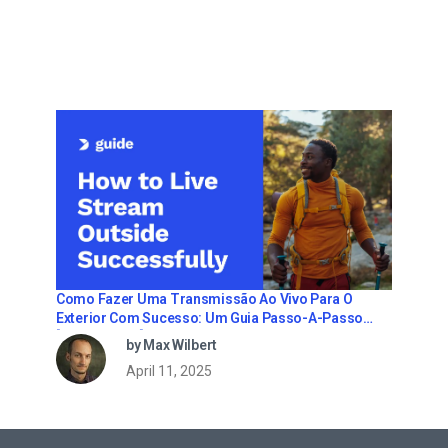
Como Fazer Uma Transmissão Ao Vivo Para O
Exterior Com Sucesso: Um Guia Passo-A-Passo
[2021 Update]
by Max Wilbert
April 11, 2025