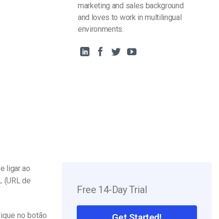
marketing and sales background
and loves to work in multilingual
environments.
 ligar ao
L (URL de
Free 14-Day Trial
lique no botão
Get Started!