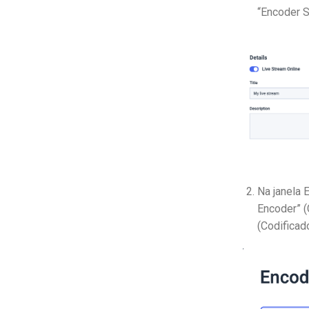
“Encoder S
Na janela 
Encoder” 
(Codifica