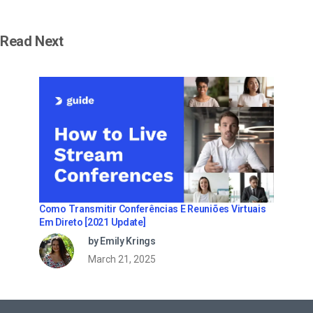
Read Next
Como Transmitir Conferências E Reuniões Virtuais
Em Direto [2021 Update]
by Emily Krings
March 21, 2025