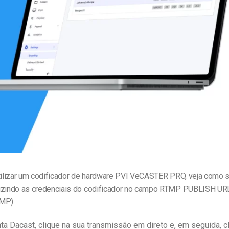
line
Análise de Vídeo
Monetização de Vídeo
a
Marketing em Vídeo
utilizar um codificador de hardware PVI VeCASTER PRO, veja como se
uzindo as credenciais do codificador no campo RTMP PUBLISH UR
MP):
ta Dacast, clique na sua transmissão em direto e, em seguida, c