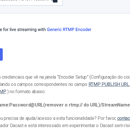
 credenciais que vê na janela “Encoder Setup” (Configuração do cod
olando os campos correspondentes no campo
RTMP PUBLISH URL 
TMP
) no formato abaixo:
name:Password@URL(remover o rtmp:// do URL)/StreamName
u precisa de ajuda/acesso a esta funcionalidade? Por favor,
contac
izador Dacast e está interessado em experimentar o Dacast sem ris