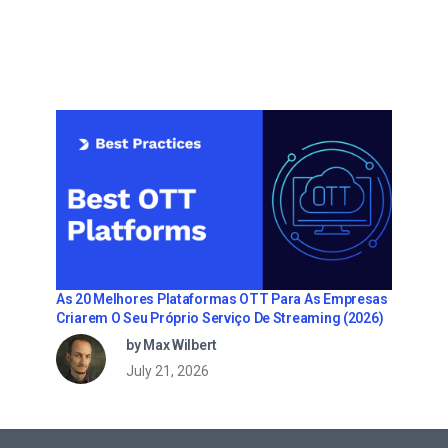
As 20 Melhores Plataformas OTT Para As Empresas
Criarem O Seu Próprio Serviço De Streaming (2026)
by Max Wilbert
July 21, 2026