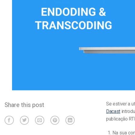
Alojamento de Vídeo On
Video CMS
Privacidade e Seguranç
Se estiver a 
Share this post
Dacast
introd
publicação RT
Na sua con