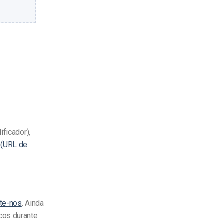
ificador),
(URL de
te-nos
. Ainda
cos durante