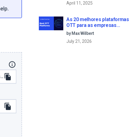
April 11, 2025
As 20 melhores plataformas
OTT para as empresas
criarem o seu próprio serviço
by Max Wilbert
de streaming (2026)
July 21, 2026