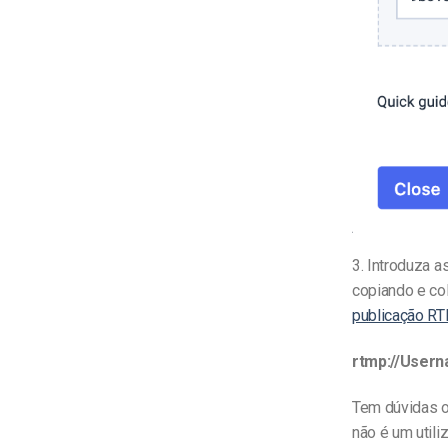
3.
Introduza as
copiando e c
publicação R
rtmp://User
Tem dúvidas o
não é um util