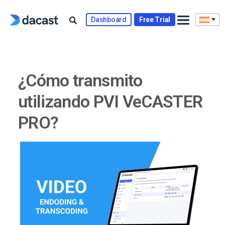
Skip
to
Dashboard
Free Trial
content
¿Cómo transmito
utilizando PVI VeCASTER
PRO?