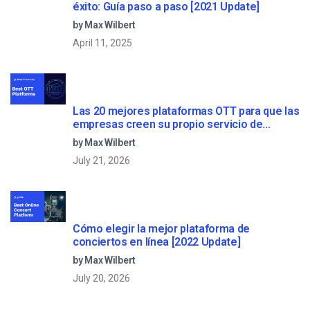
éxito: Guía paso a paso [2021 Update]
by Max Wilbert
April 11, 2025
Las 20 mejores plataformas OTT para que las
empresas creen su propio servicio de
streaming (2026)
by Max Wilbert
July 21, 2026
Cómo elegir la mejor plataforma de
conciertos en línea [2022 Update]
by Max Wilbert
July 20, 2026