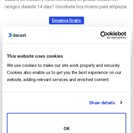
riesgos durante 14 días? Inscríbete hoy mismo para empezar.
Empiece Gratis
This website uses cookies
Harmonie Duhamel
We use cookies to make our site work properly and securely.
Harmonie is a Senior digital marketer with
Cookies also enable us to get you the best experience on our
over 6 years in the Tech Industry. She has
website, adding relevant services and enriched content.
a strong marketing and sales background
and loves to work in multilingual
environments.
Show details
OK