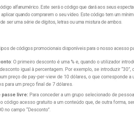
código alfanumérico. Este será o código que dará aos seus espect
aplicar quando comprarem o seu vídeo.
Este código tem um mínim
de ser uma série de dígitos, letras ou uma mistura de ambos.
tipos de códigos promocionais disponíveis para o nosso acesso p
conto
: O primeiro desconto é uma % e, quando o utilizador introd
esconto igual à percentagem. Por exemplo, se introduzir “30”,
um preço de pay-per-view de 10 dólares, o que corresponde a
es para um preço final de 7 dólares.
 passe livre:
Para conceder a um grupo selecionado de pesso
 código acesso gratuito a um conteúdo que, de outra forma, ser
00 no campo “Desconto”.