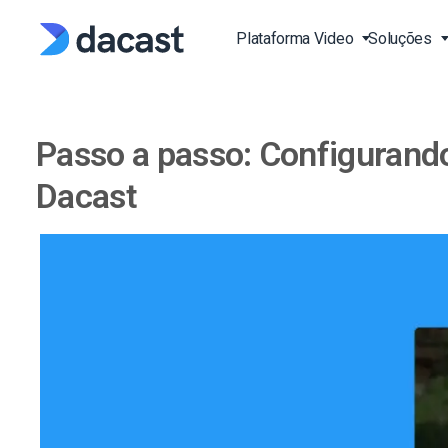
Skip
to
Plataforma Video
Soluções
content
Passo a passo: Configurand
Stream Live Vídeo
Transmissão de Evento
Video API
Blog
Vivo
Plataforma de Streami
Documentação API de 
Imprensa EN
Dacast
Vivo
Vivo Aulas de Fitness a
EN
Estudo de Casos EN
Plataforma de Vídeo On
Transmita Desportos ao
Documentação API do L
(OVP)
EN
Produção e Publicação
Base de Conhecimento
Over-the-Top (OTT)
SDK EN
FAQ EN
Video on Demand (VOD
Igrejas e Casas de Culto
RTPM Streaming Platf
Governos e Municípios
HTTP Live Streaming pl
Instituições de Educaçã
Learning