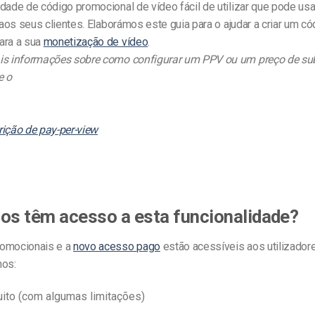
dade de código promocional de vídeo fácil de utilizar que pode usa
aos seus clientes.
Elaborámos este guia para o ajudar a criar um có
ara a sua
monetização de vídeo
.
is informações sobre como configurar um PPV ou um preço de s
e o
rição de pay-per-view
os têm acesso a esta funcionalidade?
romocionais e a
novo acesso pago
estão acessíveis aos utilizado
nos:
uito (com algumas limitações)