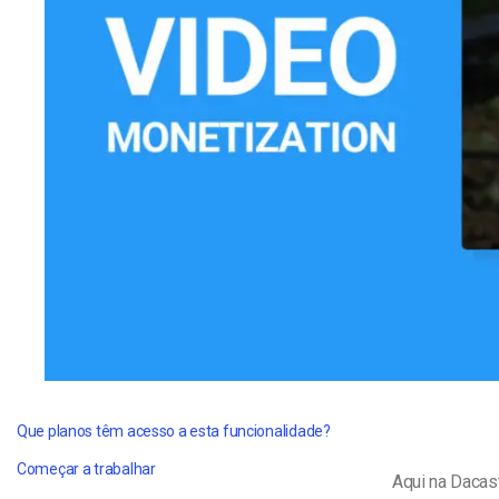
Alojamento de Vídeo On
Video CMS
Privacidade e Seguranç
Que planos têm acesso a esta funcionalidade?
Começar a trabalhar
Aqui na Dacas