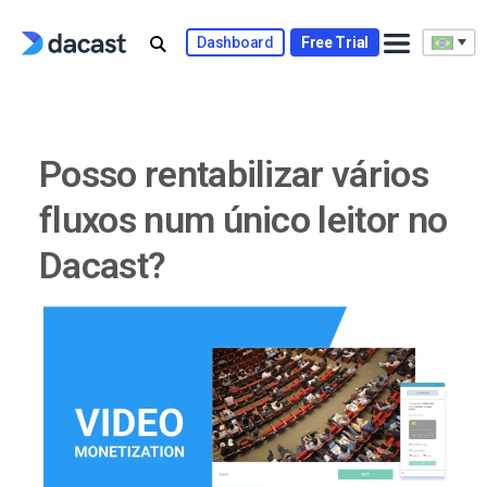
Skip
to
Dashboard
Free Trial
content
Posso rentabilizar vários
fluxos num único leitor no
Dacast?