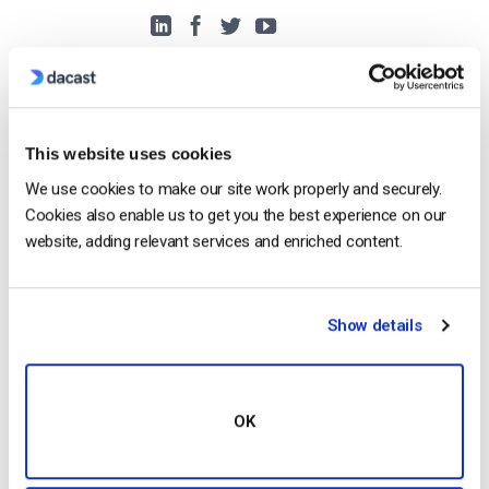
This website uses cookies
Free 14-Day Trial
We use cookies to make our site work properly and securely.
Cookies also enable us to get you the best experience on our
Get Started!
website, adding relevant services and enriched content.
Start streaming immediately
Show details
No credit card required
10 GB of bandwidth
OK
Read Next