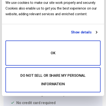
Onboarding team and started working with
We use cookies to make our site work properly and securely.
the company in 2016. He has vast
Cookies also enable us to get you the best experience on our
experience in customer
website, adding relevant services and enriched content.
service/engagement and live streaming
support.
Show details
OK
Free 14-Day Trial
DO NOT SELL OR SHARE MY PERSONAL
Get Started!
INFORMATION
Start streaming immediately
No credit card required