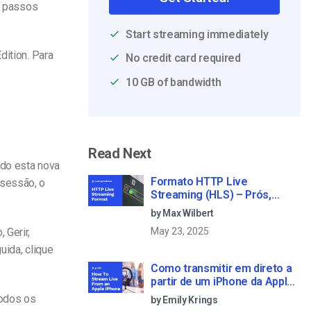
os passos
Start streaming immediately
dition. Para
No credit card required
10 GB of bandwidth
Read Next
ndo esta nova
Formato HTTP Live
 sessão, o
Streaming (HLS) – Prós,
contras e como funciona
by Max Wilbert
 Gerir,
May 23, 2025
uida, clique
Como transmitir em direto a
partir de um iPhone da Apple
em 6 passos simples
todos os
by Emily Krings