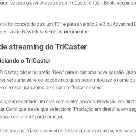
parar-se para gravar através de um TriCaster é fácil! Basta seguir 
orial foi concebido para um TC1 e para a versão 2 e 3 da Advanced E
ões, visite NewTek
base de conhecimentos
.
 de streaming do TriCaster
niciando o TriCaster
 TriCaster, clique no botão “New” para iniciar uma nova sessão. Qua
er, verá uma série de opções nas quais pode introduzir o nome da
o e a resolução antes de clicar em “Iniciar sessão”.
so, é apresentado um ecrã com quatro opções: Produção em direto,
tar. Certifique-se de que selecciona “Produção em direto” e, em seg
odução em direto” para começar.
, é aberta a interface principal do TriCaster, com visualizações para 