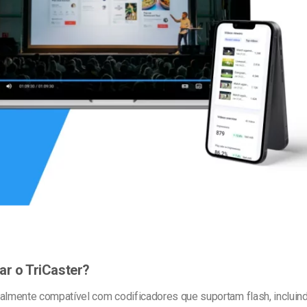
line
Análise de Vídeo
Monetização de Vídeo
a
Marketing em Vídeo
ar o TriCaster?
talmente compatível com codificadores que suportam flash, inclui