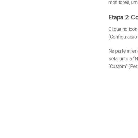
monitores, um 
Etapa 2: C
Clique no ícon
(Configuração 
Na parte infer
seta junto a 
“Custom” (Per