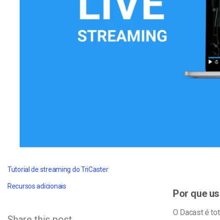
Alojamento de Vídeo On
Video CMS
Privacidade e Seguranç
Tutorial de streaming do TriCaster
Recursos adicionais
Por que us
O Dacast é to
Share this post