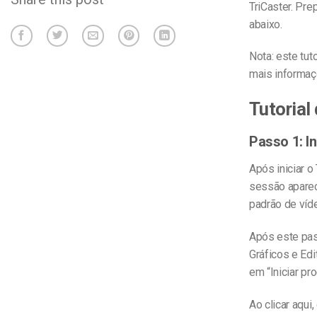
TriCaster. Pre
abaixo.
Nota: este tut
mais informaç
Tutorial
Passo 1: I
Após iniciar o
sessão aparec
padrão de víde
Após este pas
Gráficos e Edi
em “Iniciar pr
Ao clicar aqui