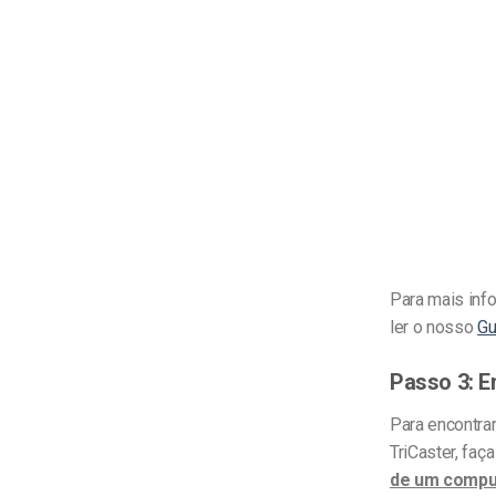
Para mais inf
ler o nosso
Gu
Passo 3: E
Para encontrar
TriCaster, faç
de um compu