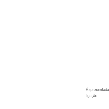
É apresentada 
ligação: