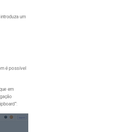
 introduza um
ém é possível
ique em
ligação
ipboard”: