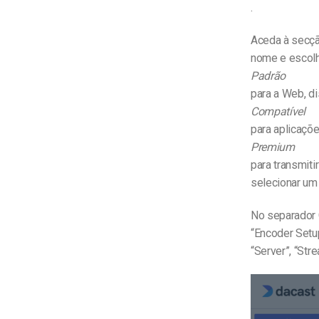
.
Aceda à secçã
nome e escolh
Padrão
para a Web, di
Compatível
para aplicaçõe
Premium
para transmit
selecionar um 
No separador G
“Encoder Setup
“Server”, “Str