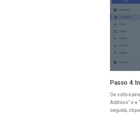
Passo 4: I
De volta à jan
Address” e a 
seguida, cliqu