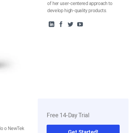
of her user-centered approach to
develop high-quality products.
Free 14-Day Trial
ndo o NewTek
Get Started!