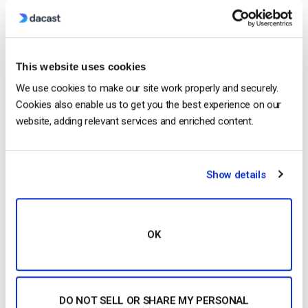
Free 14-Day Trial
This website uses cookies
We use cookies to make our site work properly and securely.
Get Started!
Cookies also enable us to get you the best experience on our
website, adding relevant services and enriched content.
Start streaming immediately
No credit card required
Show details
10 GB of bandwidth
OK
Read Next
DO NOT SELL OR SHARE MY PERSONAL
Formato HTTP Live Streaming (HLS) – Prós,