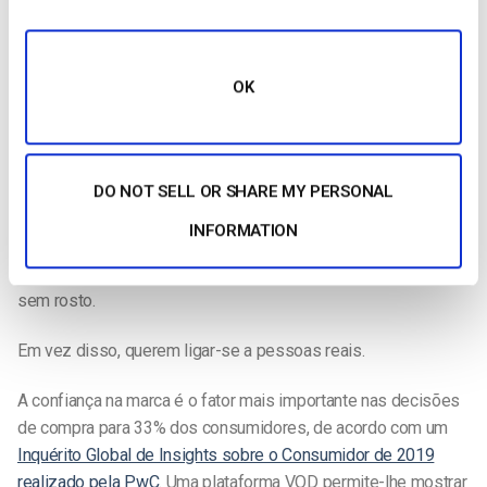
plataforma, pode manter os espectadores no seu sítio
durante mais tempo e aumentar as suas hipóteses de agir
(como comprar um produto).
OK
3. Mostrar a sua personalidade
Criar uma plataforma VOD também é ótimo para mostrar a
DO NOT SELL OR SHARE MY PERSONAL
personalidade da sua empresa. Afinal de contas, a história de
uma empresa é uma das mais poderosas ferramentas de
INFORMATION
marketing disponíveis. Além disso, na década de 2020, os
consumidores não querem fazer negócios com empresas
sem rosto.
Em vez disso, querem ligar-se a pessoas reais.
A confiança na marca é o fator mais importante nas decisões
de compra para 33% dos consumidores, de acordo com um
Inquérito Global de Insights sobre o Consumidor de 2019
realizado pela PwC
. Uma plataforma VOD permite-lhe mostrar