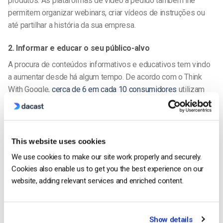
produtos.
As plataformas de vídeo a pedido
também lhe
permitem organizar webinars, criar vídeos de instruções ou
até partilhar a história da sua empresa.
2. Informar e educar o seu público-alvo
A procura de conteúdos informativos e educativos tem vindo
a aumentar desde há algum tempo. De acordo com o Think
With Google,
cerca de 6 em cada 10 consumidores
utilizam
atualmente o vídeo digital para adquirir novas competências e
conhecimentos.
Assim, suponhamos que tem uma empresa que vende
This website uses cookies
produtos ou serviços que requerem alguma explicação ou
We use cookies to make our site work properly and securely.
formação. Nesse caso, é necessário utilizar o vídeo para
Cookies also enable us to get you the best experience on our
informar e educar o seu público-alvo. É aí que um
plataforma
website, adding relevant services and enriched content.
VOD
vem a calhar.
Claro, pode alojar os seus vídeos no YouTube ou noutro site
Show details
de partilha de vídeos. Mas, ao ter os seus vídeos na sua