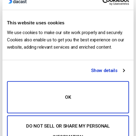
Free 14-Day Trial
This website uses cookies
Get Started!
We use cookies to make our site work properly and securely.
Cookies also enable us to get you the best experience on our
Start streaming immediately
website, adding relevant services and enriched content.
No credit card required
10 GB of bandwidth
Show details
Read Next
OK
Comment diffuser en direct à partir d’un
DO NOT SELL OR SHARE MY PERSONAL
iPhone d’Apple en 6 étapes faciles
by Emily Krings