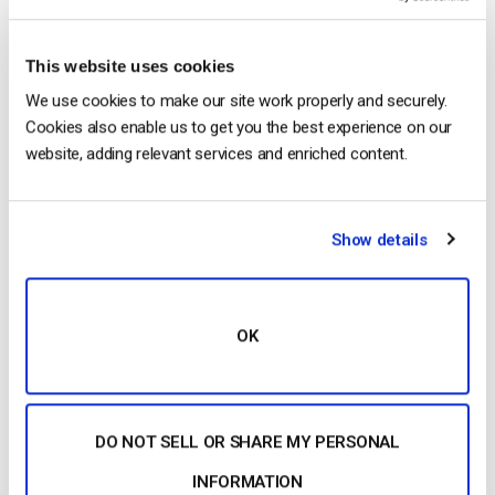
actualidad y es compatible con iOS, Android, ordenadores de
sobremesa, tabletas, televisores inteligentes, videoconsolas,
This website uses cookies
etc.
We use cookies to make our site work properly and securely.
HTML5
Cookies also enable us to get you the best experience on our
website, adding relevant services and enriched content.
HTML5 es un lenguaje de marcado estándar para Internet en
su conjunto. En la industria del vídeo, HTML5 supuso un
cambio importante en la distribución de vídeo al garantizar la
Show details
compatibilidad entre plataformas y permitir la incrustación
nativa de medios de streaming. Esto permitió
depreciar el
reproductor Flash en favor de un reproductor de vídeo HTML5
.
OK
Ingestión
La ingesta es el proceso de enviar un flujo desde tu
codificador a tu
plataforma de streaming de vídeo
. A
DO NOT SELL OR SHARE MY PERSONAL
continuación, reempaquetarán el flujo y lo entregarán a sus
espectadores.
INFORMATION