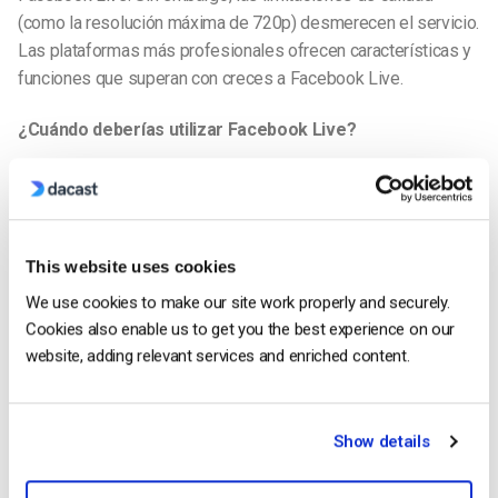
(como la resolución máxima de 720p) desmerecen el servicio.
Las plataformas más profesionales ofrecen características y
funciones que superan con creces a Facebook Live.
¿Cuándo deberías utilizar Facebook Live?
Entonces, ¿cuándo exactamente recomendamos usar
Facebook Live? Hay varios tipos de situaciones que hacen
que esta plataforma sea ideal. Algunos buenos casos de uso
de Facebook Live son:
This website uses cookies
We use cookies to make our site work properly and securely.
Alternativas a Facebook Live
Cookies also enable us to get you the best experience on our
Como puedes ver en esta reseña, Facebook Live es una
website, adding relevant services and enriched content.
plataforma potente que tiene algunas limitaciones. ¡Está bien!
Para lo que está hecha, es una gran plataforma. Simplemente
no está hecho para muchos tipos diferentes de usuarios.
Show details
Dicho esto, veamos algunas
alternativas a Facebook Live
.