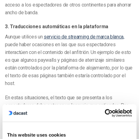
acceso a los espectadores de otros continentes para ahorrar
ancho de banda.
3. Traducciones automáticas en la plataforma
Aunque utilices un
servicio de streaming de marca blanca,
puede haber ocasiones en las que sus espectadores
interactúen con el contenido del anfitrión. Un ejemplo de esto
es que algunos paywalls y páginas de aterrizaje similares
están controlados por la plataforma de alojamiento, por lo que
el texto de esas páginas también estaría controlado por el
host.
En estas situaciones, el texto que se presenta a los
espectadores debe estar en un lenguaje que entiendan. Por
ejemplo, si transmite para un público hispanohablante y su
software de vídeo en línea está en inglés, es importante
asegurarse de que cualquier texto dirigido al espectador se
This website uses cookies
traduzca automáticamente para adaptarse a su audiencia.