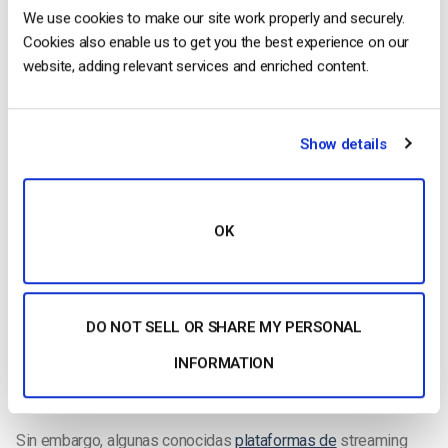
We use cookies to make our site work properly and securely.
4. Conversión de divisas en Paywall
Cookies also enable us to get you the best experience on our
website, adding relevant services and enriched content.
Al igual que el idioma de las páginas de cara al espectador, su
solución de alojamiento de vídeo debe ofrecer conversión de
divisas en el
muro de pago
. Esto ayuda a los espectadores a
Show details
entender exactamente cuánto cuesta el acceso a su
contenido en su propia moneda.
Las conversiones de divisas eliminan la confusión y mejoran
OK
la experiencia de sus espectadores internacionales.
5. Galerías de vídeo personalizables
Si está creando una experiencia de streaming localizada para
DO NOT SELL OR SHARE MY PERSONAL
espectadores de distintos lugares, el desarrollo de varios
INFORMATION
sitios web para adaptar la experiencia a los distintos
espectadores puede resultar complejo y costoso.
Sin embargo, algunas conocidas
plataformas de
streaming