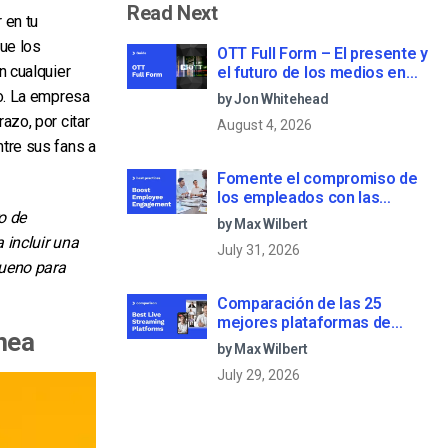
Read Next
 en tu
que los
OTT Full Form – El presente y
n cualquier
el futuro de los medios en
streaming
po. La empresa
by Jon Whitehead
azo, por citar
August 4, 2026
tre sus fans a
Fomente el compromiso de
los empleados con las
comunicaciones corporativas
o de
by Max Wilbert
en directo
 incluir una
July 31, 2026
bueno para
Comparación de las 25
mejores plataformas de
ínea
streaming en directo en 2025
by Max Wilbert
July 29, 2026