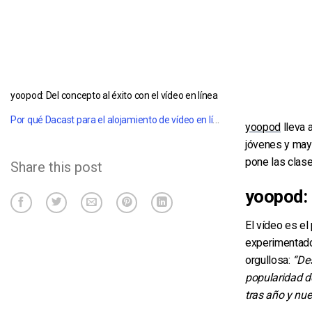
yoopod: Del concepto al éxito con el vídeo en línea
Por qué Dacast para el alojamiento de vídeo en línea
yoopod
lleva 
jóvenes y may
pone las clase
Share this post
yoopod: 
El vídeo es e
experimentado
orgullosa:
“De
popularidad d
tras año y nu