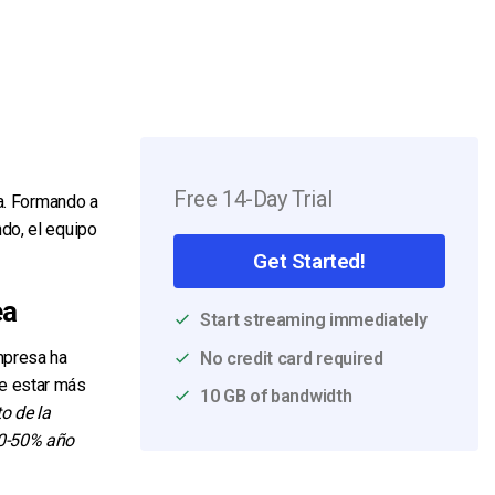
Free 14-Day Trial
ea. Formando a
do, el equipo
Get Started!
ea
Start streaming immediately
mpresa ha
No credit card required
de estar más
10 GB of bandwidth
o de la
40-50% año