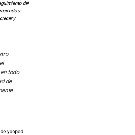
seguimiento del
reciendo y
crecer y
stro
el
 en todo
ad de
mente
ón de yoopod