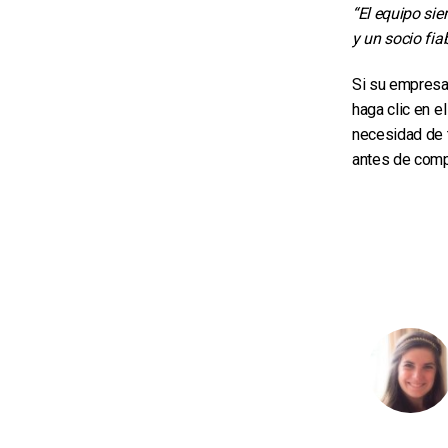
“El equipo si
y un socio fia
Si su empresa 
haga clic en e
necesidad de t
antes de comp