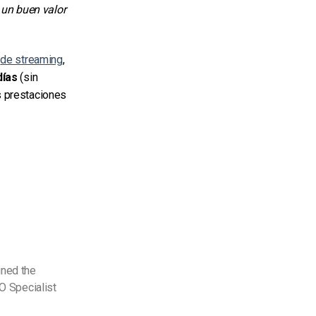
 un buen valor
s
de streaming
,
días
(sin
s prestaciones
ined the
O Specialist