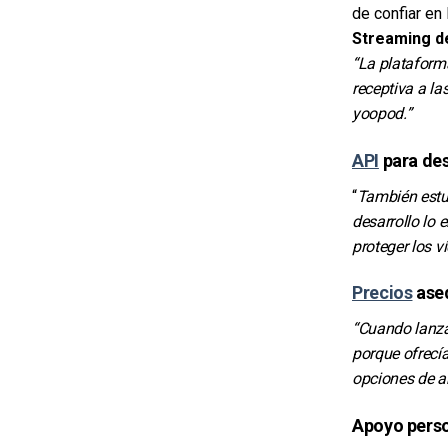
de confiar en
Streaming de
“La plataform
receptiva a la
yoopod.”
API
para des
“
También estud
desarrollo lo 
proteger los v
Precios
ase
“Cuando lanza
porque ofrecí
opciones de a
Apoyo pers