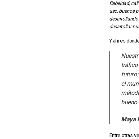
fiabilidad, ca
uso, buenos pr
desarrollando
desarrollar nu
Y ahí es dond
Nuestr
tráfic
futuro
el mun
método
bueno 
Maya 
Entre otras v