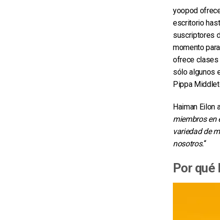
yoopod ofrece
escritorio has
suscriptores d
momento para 
ofrece clases 
sólo algunos 
Pippa Middleto
Haiman Eilon 
miembros en e
variedad de m
nosotros.
“
Por qué 