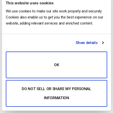
This website uses cookies
¿Aún no es usuario de Dacast y está interesado en
We use cookies to make our site work properly and securely.
probar Dacast sin riesgos durante 14 días? Inscríbete
Cookies also enable us to get you the best experience on our
hoy mismo para empezar.
website, adding relevant services and enriched content.
Show details
OK
Jose Guevara
Jose is a part of the Dacast Customer
Onboarding team and started working with
DO NOT SELL OR SHARE MY PERSONAL
the company in 2016. He has vast
experience in customer
INFORMATION
service/engagement and live streaming
support.