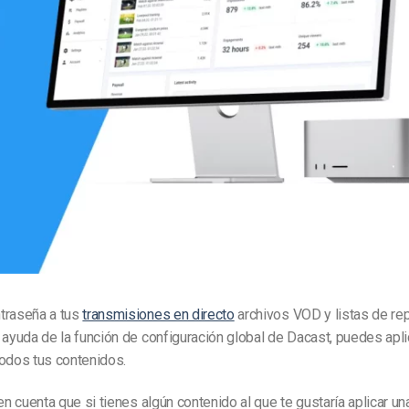
Marketing de Video
Emisoras de Radio y Televisión
traseña a tus
transmisiones en directo
archivos VOD y listas de re
 ayuda de la función de configuración global de Dacast, puedes apl
todos tus contenidos.
 en cuenta que si tienes algún contenido al que te gustaría aplicar u