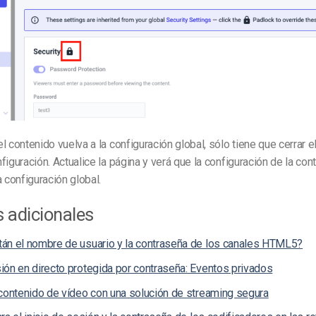
l contenido vuelva a la configuración global, sólo tiene que cerrar 
figuración. Actualice la página y verá que la configuración de la co
a configuración global.
 adicionales
án el nombre de usuario y la contraseña de los canales HTML5?
ión en directo protegida por contraseña: Eventos privados
 contenido de vídeo con una solución de streaming segura