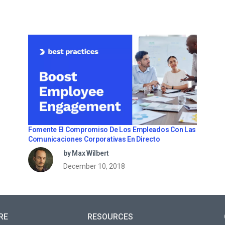
Fomente El Compromiso De Los Empleados Con Las
Comunicaciones Corporativas En Directo
by Max Wilbert
December 10, 2018
RE
RESOURCES