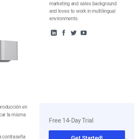
marketing and sales background
and loves to work in multilingual
environments.
producción en
icar la misma
Free 14-Day Trial
na contraseña
Get Started!