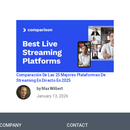
Comparación De Las 25 Mejores Plataformas De
Streaming En Directo En 2025
by Max Wilbert
January 13, 2026
COMPANY
CONTACT