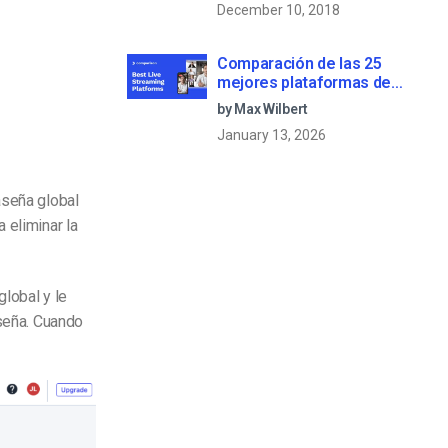
December 10, 2018
Comparación de las 25
mejores plataformas de
streaming en directo en 2025
by Max Wilbert
January 13, 2026
aseña global
 eliminar la
global y le
aseña. Cuando