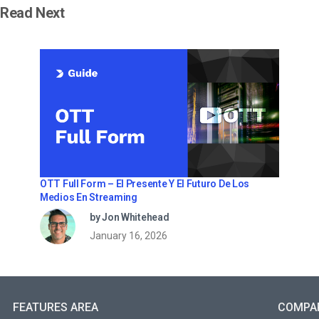
Read Next
OTT Full Form – El Presente Y El Futuro De Los
Medios En Streaming
by Jon Whitehead
January 16, 2026
FEATURES AREA
COMPA