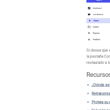
Si desea que e
la pestaña Con
restaurado a l
Recursos
¿Dónde est
Retransmis
Proteja su