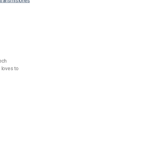
retransmisiones
Tech
 loves to