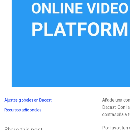
Aprendizaje en Línea
Privacidad y Seguridad
Añade una con
Ajustes globales en Dacast
Dacast. Con la
Recursos adicionales
contraseña a 
Por favor, ten
Share this post