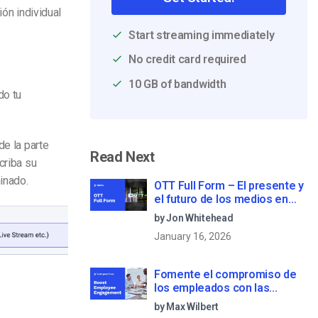
ión individual
Start streaming immediately
No credit card required
10 GB of bandwidth
do tu
de la parte
Read Next
criba su
minado.
OTT Full Form – El presente y
el futuro de los medios en
streaming
by Jon Whitehead
January 16, 2026
Fomente el compromiso de
los empleados con las
comunicaciones corporativas
by Max Wilbert
en directo