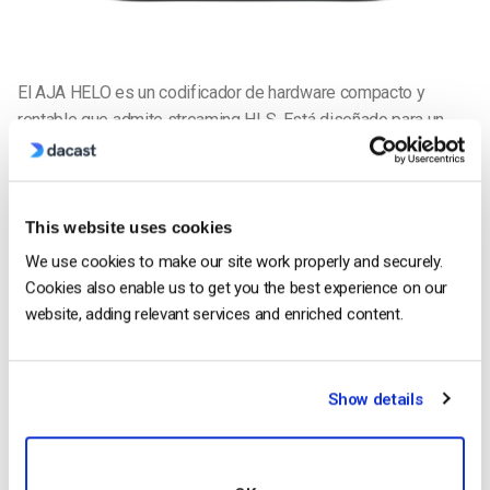
El AJA HELO es un codificador de hardware compacto y
rentable que admite streaming HLS. Está diseñado para un
funcionamiento sencillo y suele utilizarse para retransmitir en
directo eventos y presentaciones.
This website uses cookies
We use cookies to make our site work properly and securely.
¿Cómo transmitir HLS con Dacast?
Cookies also enable us to get you the best experience on our
Aquí tienes los pasos para crear un canal HLS desde tu
website, adding relevant services and enriched content.
cuenta Dacast:
1. Una vez conectado a su cuenta Dacast, haga clic en el
Show details
botón
Añadir+
del panel izquierdo y
seleccione Livestream.