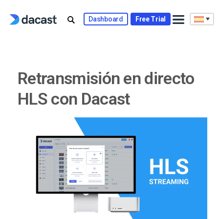
Skip
to
Dashboard
Free Trial
content
Retransmisión en directo
HLS con Dacast