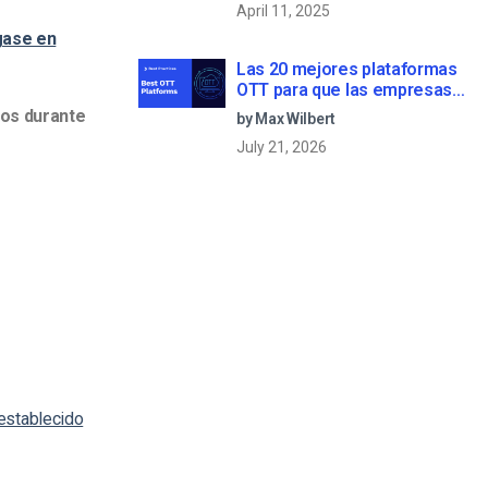
April 11, 2025
ase en
Las 20 mejores plataformas
OTT para que las empresas
creen su propio servicio de
gos durante
by Max Wilbert
streaming (2026)
July 21, 2026
establecido