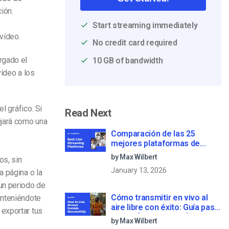
ión.
Start streaming immediately
vídeo.
No credit card required
rgado el
10 GB of bandwidth
vídeo a los
l gráfico. Si
Read Next
ejará como una
Comparación de las 25
mejores plataformas de
streaming en directo en 2025
by Max Wilbert
os, sin
January 13, 2026
a página o la
un periodo de
Cómo transmitir en vivo al
anteniéndote
aire libre con éxito: Guía paso
 exportar tus
a paso [2021 Update]
by Max Wilbert