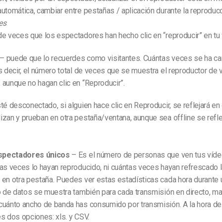
utomática, cambiar entre pestañas / aplicación durante la reproducc
es
e veces que los espectadores han hecho clic en “reproducir” en tu 
– puede que lo recuerdes como visitantes. Cuántas veces se ha ca
s decir, el número total de veces que se muestra el reproductor de 
aunque no hagan clic en “Reproducir”.
té desconectado, si alguien hace clic en Reproducir, se reflejará en e
zan y prueban en otra pestaña/ventana, aunque sea offline se refl
spectadores únicos
– Es el número de personas que ven tus víde
as veces lo hayan reproducido, ni cuántas veces hayan refrescado l
 en otra pestaña. Puedes ver estas estadísticas cada hora durante 
o de datos se muestra también para cada transmisión en directo, m
cuánto ancho de banda has consumido por transmisión. A la hora de
s dos opciones: xls. y CSV.