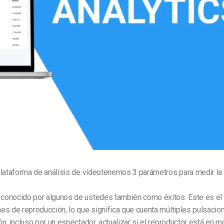
Marketing de Video
Emisoras de Radio y Televisión
plataforma
de análisis de vídeo
tenemos 3 parámetros para medir la 
conocido por algunos de ustedes también como éxitos. Este es el
s de reproducción, lo que significa que cuenta múltiples pulsacio
n, incluso por un espectador, actualizar si el reproductor está en 