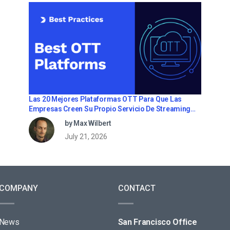
Las 20 Mejores Plataformas OTT Para Que Las
Empresas Creen Su Propio Servicio De Streaming
(2026)
by Max Wilbert
July 21, 2026
COMPANY
CONTACT
News
San Francisco Office