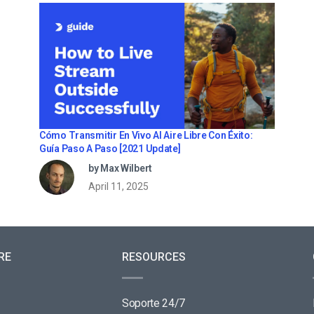
Cómo Transmitir En Vivo Al Aire Libre Con Éxito:
Guía Paso A Paso [2021 Update]
by Max Wilbert
April 11, 2025
RE
RESOURCES
Soporte 24/7