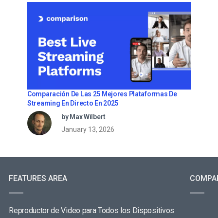
Comparación De Las 25 Mejores Plataformas De
Streaming En Directo En 2025
by Max Wilbert
January 13, 2026
FEATURES AREA
COMPA
Reproductor de Video para Todos los Dispositivos