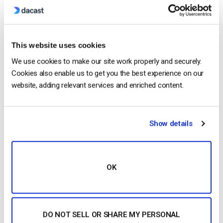
Jose is a part of the Dacast Customer
Onboarding team and started working with
the company in 2016. He has vast
experience in customer
This website uses cookies
service/engagement and live streaming
support.
We use cookies to make our site work properly and securely.
Cookies also enable us to get you the best experience on our
website, adding relevant services and enriched content.
Show details
Free 14-Day Trial
OK
Get Started!
Start streaming immediately
DO NOT SELL OR SHARE MY PERSONAL