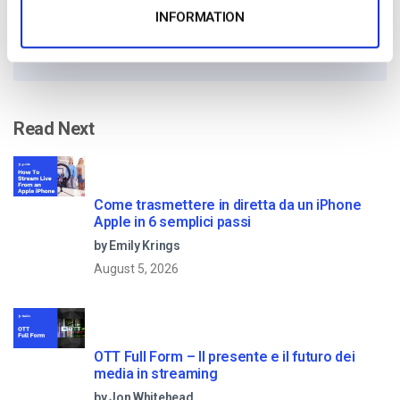
No credit card required
INFORMATION
10 GB of bandwidth
Read Next
Come trasmettere in diretta da un iPhone
Apple in 6 semplici passi
by Emily Krings
August 5, 2026
OTT Full Form – Il presente e il futuro dei
media in streaming
by Jon Whitehead