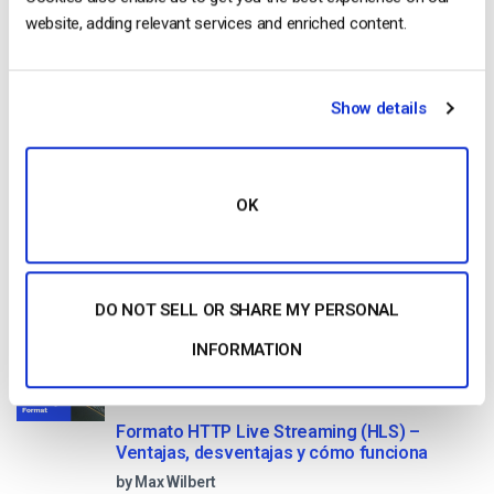
website, adding relevant services and enriched content.
Free 14-Day Trial
Get Started!
Show details
Start streaming immediately
No credit card required
OK
10 GB of bandwidth
DO NOT SELL OR SHARE MY PERSONAL
Read Next
INFORMATION
Formato HTTP Live Streaming (HLS) –
Ventajas, desventajas y cómo funciona
by Max Wilbert