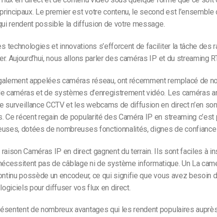
rincipaux. Le premier est votre contenu, le second est l’ensemble 
qui rendent possible la diffusion de votre message.
technologies et innovations s’efforcent de faciliter la tâche des 
r. Aujourd’hui, nous allons parler des caméras IP et du streaming 
galement appelées caméras réseau,
ont récemment remplacé de n
de caméras et de systèmes d’enregistrement vidéo. Les caméras a
e surveillance CCTV et les webcams de diffusion en direct n’en son
. Ce récent regain de popularité des
Caméra IP en streaming
c’est
euses, dotées de nombreuses fonctionnalités, dignes de confiance 
e raison
Caméras IP en direct
gagnent du terrain. Ils sont faciles à ins
ne nécessitent pas de câblage ni de système informatique. Un
La camé
ontinu
possède un encodeur, ce qui signifie que vous avez besoin 
logiciels pour diffuser vos flux en direct.
résentent de nombreux avantages qui les rendent populaires auprè