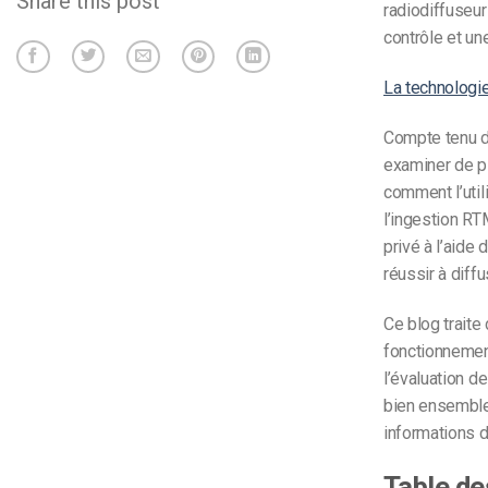
Share this post
radiodiffuseurs
contrôle et un
La technolog
Compte tenu d
examiner de p
comment l’util
l’ingestion R
privé à l’aide
réussir à diff
Ce blog traite
fonctionnemen
l’évaluation de 
bien ensemble
informations d
Table de