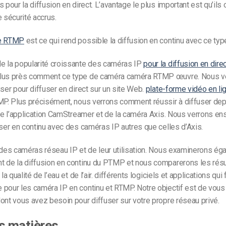
 pour la diffusion en direct. L’avantage le plus important est qu’ils 
e sécurité accrus.
ie RTMP
est ce qui rend possible la diffusion en continu avec ce ty
e la popularité croissante des caméras IP
pour la diffusion en dire
lus près comment ce type de caméra
caméra RTMP
œuvre. Nous v
iser pour diffuser en direct sur un site Web.
plate-forme vidéo en li
TMP. Plus précisément, nous verrons comment réussir à diffuser de
 de l’application CamStreamer et de la caméra Axis. Nous verrons e
user en continu avec des caméras IP autres que celles d’Axis.
 des caméras réseau IP et de leur utilisation. Nous examinerons ég
t de la diffusion en continu du PTMP et nous comparerons les résu
la qualité de l’eau et de l’air.
différents logiciels et applications qui
 pour les
caméra IP
en continu
et RTMP. Notre objectif est de vous 
ont vous avez besoin pour diffuser sur votre propre réseau privé.
s matières