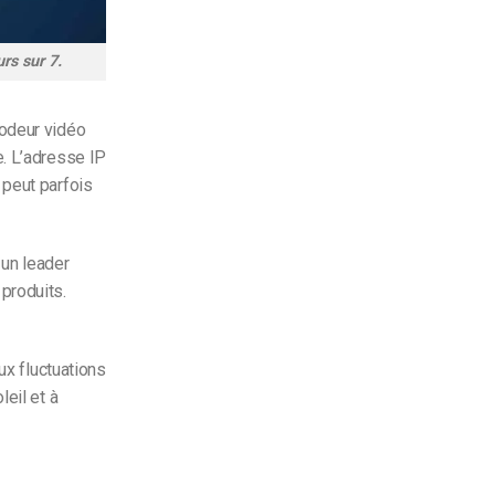
rs sur 7.
odeur vidéo
e. L’adresse IP
 peut parfois
 un leader
produits.
ux fluctuations
eil et à