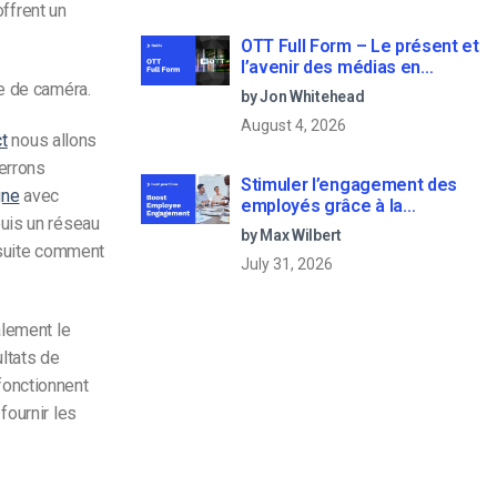
offrent un
OTT Full Form – Le présent et
l’avenir des médias en
continu
pe de caméra.
by Jon Whitehead
August 4, 2026
ct
nous allons
errons
Stimuler l’engagement des
gne
avec
employés grâce à la
puis un réseau
communication d’entreprise
by Max Wilbert
en direct
nsuite comment
July 31, 2026
alement le
ltats de
 fonctionnent
fournir les