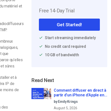
du matériel et
Free 14-Day Trial
radiodiffuseurs
Get Started!
RTMP.
Start streaming immediately
ombreux
No credit card required
nalogiques,
t que
10 GB of bandwidth
 parce qu’elles
et sûres.
taller et à
Read Next
ra IP de
de moins de
Comment diffuser en direct à
partir d’un iPhone d’Apple en
6 étapes faciles
by Emily Krings
s des
August 5, 2026