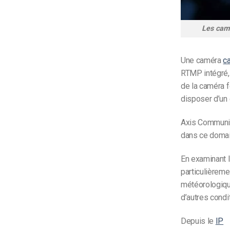
Les camé
Une caméra
ca
RTMP intégré, 
de la caméra f
disposer d’un
Axis Communica
dans ce domai
En examinant 
particulièreme
météorologique
d’autres condi
Depuis le
IP