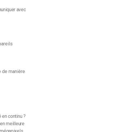
muniquer avec
pareils
e de manière
é en continu ?
ien meilleure
5 mégapixels