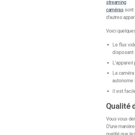
streaming
caméras
sont 
d’autres appar
Voici quelque
Le flux vid
disposant 
L’appareil
La caméra 
autonome l
Il est faci
Qualité 
Vous vous dem
D’une manière 
qualité que l