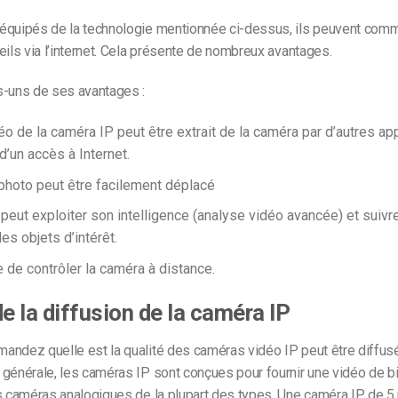
équipés de la technologie mentionnée ci-dessus, ils peuvent com
eils via l’internet. Cela présente de nombreux avantages.
s-uns de ses avantages :
éo de la caméra IP peut être extrait de la caméra par d’autres ap
d’un accès à Internet.
 photo peut être facilement déplacé
peut exploiter son intelligence (analyse vidéo avancée) et suivr
es objets d’intérêt.
le de contrôler la caméra à distance.
de la diffusion de la caméra IP
andez quelle est la qualité des
caméras vidéo IP
peut être diffus
générale, les caméras IP sont conçues pour fournir une vidéo de b
es caméras analogiques de la plupart des types. Une caméra IP de 