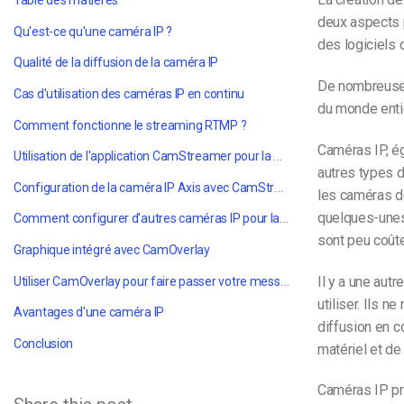
Table des matières
deux aspects p
Qu'est-ce qu'une caméra IP ?
des logiciels 
Qualité de la diffusion de la caméra IP
De nombreuses 
Cas d'utilisation des caméras IP en continu
du monde entie
Comment fonctionne le streaming RTMP ?
Caméras IP, é
Utilisation de l'application CamStreamer pour la diffusion en direct
autres types 
Configuration de la caméra IP Axis avec CamStreamer
les caméras d
quelques-unes
Comment configurer d'autres caméras IP pour la diffusion RTMP
sont peu coût
Graphique intégré avec CamOverlay
Il y a une autr
Utiliser CamOverla
y pour faire passer votre message avec succès
utiliser. Ils 
Avantages d'une caméra IP
diffusion en c
Conclusion
matériel et de 
Caméras IP
p