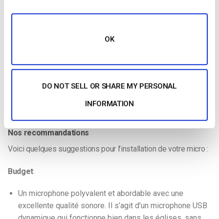
offrent une grande liberté de mouvement à l’orateur tout
en maintenant un son de haute qualité. Ils réduisent le
risque d’enchevêtrement des câbles et permettent un
OK
placement flexible du microphone.
Microphones Lapel
: Les micros à clipser sont une
excellente option pour la capture audio mains libres. Ils
fournissent un son homogène, même lorsque l’orateur
DO NOT SELL OR SHARE MY PERSONAL
se déplace sur la scène. Ils sont discrets et faciles à
INFORMATION
porter.
Nos recommandations
Voici quelques suggestions pour l’installation de votre micro :
Budget
:
Un microphone polyvalent et abordable avec une
excellente qualité sonore. Il s’agit d’un microphone USB
dynamique qui fonctionne bien dans les églises, sans