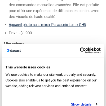
des commandes manuelles avancées. Elle est parfaite
pour offrir une expérience de diffusion en continu avec
des visuels de haute qualité.
Appareil photo sans miroir Panasonic Lumix GH5
Prix : ~$1,900
Microphone
La profondeur de votre sermon importe peu si les membres
de la congrégation qui le regardent à la maison ne peuvent
pas en entendre clairement les paroles. Dans une église, où
This website uses cookies
l’acoustique varie, l’utilisation d’un bon microphone pendant
We use cookies to make our site work properly and securely.
les diffusions en direct permet d’éviter les distorsions et de
Cookies also enable us to get you the best experience on our
conserver la netteté du son pendant les sermons. Pour une
website, adding relevant services and enriched content.
clarté sonore optimale, nous vous recommandons les deux
options suivantes :
Systèmes de microphones sans fil
: Ces systèmes
Show details