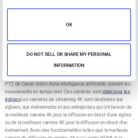
les streamers en solo, l’IA peut détecter et suivre les visages,
en gardant la mise au point sur le sujet. Ceci est
particulièrement utile pour ceux qui recherchent la meilleure
OK
caméra 4K pour le streaming Twitch, la meilleure caméra 4K
pour Facebook Live ou la meilleure caméra 4K pour Instagram
Live afin de diffuser des streams de haute qualité quelles
que soient les conditions d’éclairage.
DO NOT SELL OR SHARE MY PERSONAL
Suivi PTZ alimenté par l’IA
INFORMATION
Certaines caméras avancées, comme les nouveaux modèles
PTZ de Canon dotés d’une intelligence artificielle, suivent les
mouvements en temps réel. Ces caméras sont
idéal pour les
églises
Les caméras de streaming 4K sont destinées aux
églises, aux événements et aux entreprises qui ont besoin de
la meilleure caméra 4K pour la diffusion en direct d’une église
ou de la meilleure caméra 4K pour la diffusion en direct d’un
événement. Avec des fonctionnalités telles que la meilleure
caméra de diffusion en continu 4K avec sortie HDMI et la