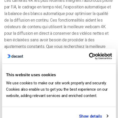
Les caméras 4K les plus récentes intègrent l’autofocus piloté
par l’IA, le cadrage en temps réel, l’exposition automatique et
la balance des blancs automatique pour optimiser la qualité
de la diffusion en continu. Ces fonctionnalités aident les
créateurs de contenu qui utilisent la meilleure webcam 4K
pour la diffusion en direct à conserver des vidéos nettes et
bien éclairées sans avoir besoin de procéder à des
ajustements constants. Que vous recherchiez la meilleure
caméra 4K pour YouTube
diffusion en direct
ou une caméra
PTZ 4K pour la diffusion en direct, la technologie AI garantit
des résultats de qualité professionnelle avec un minimum
d’efforts.
This website uses cookies
We use cookies to make our site work properly and securely.
Performances améliorées en basse lumière et
Cookies also enable us to get you the best experience on our
détection des sujets
website, adding relevant services and enriched content.
Les caméras dotées d’IA peuvent améliorer la qualité vidéo
en cas de faible luminosité en ajustant automatiquement les
paramètres afin de réduire le bruit et d’améliorer la clarté. Pour
Show details