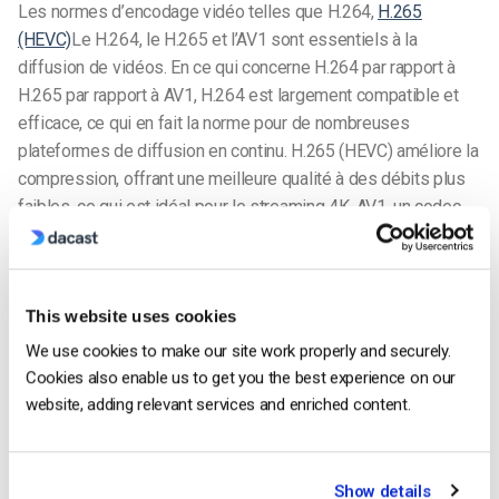
Les normes d’encodage vidéo telles que H.264,
H.265
(HEVC)
Le H.264, le H.265 et l’AV1 sont essentiels à la
diffusion de vidéos. En ce qui concerne H.264 par rapport à
H.265 par rapport à AV1, H.264 est largement compatible et
efficace, ce qui en fait la norme pour de nombreuses
plateformes de diffusion en continu. H.265 (HEVC) améliore la
compression, offrant une meilleure qualité à des débits plus
faibles, ce qui est idéal pour le streaming 4K. AV1, un codec
plus récent, gagne en popularité en raison de son efficacité de
compression supérieure et de sa latence plus faible, en
particulier dans le contexte des paramètres de débit de
This website uses cookies
diffusion en direct. Comme la technologie de compression
vidéo IA continue d’évoluer, les nouvelles normes comme AV1
We use cookies to make our site work properly and securely.
devraient devenir plus courantes, en particulier pour les
Cookies also enable us to get you the best experience on our
protocoles de diffusion en continu à faible latence, offrant une
website, adding relevant services and enriched content.
meilleure qualité et une plus grande efficacité sur une variété
d’appareils.
Show details