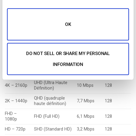
Quel est le meilleur débit vidéo pour la diffusion
en continu ?
Trouver le
bon débit pour votre contenu
peut être un défi.
OK
Voici quelques débits binaires fortement recommandés en
fonction de la résolution prévue de votre vidéo :
DO NOT SELL OR SHARE MY PERSONAL
Débit
Débit
Nom de
binaire
binaire
INFORMATION
Description
l’entreprise
vidéo
audio
maximal
maximum
UHD (Ultra Haute
4K – 2160p
10 Mbps
128
Définition)
QHD (quadruple
2K – 1440p
7,7 Mbps
128
haute définition)
FHD –
FHD (Full HD)
6,1 Mbps
128
1080p
HD – 720p
SHD (Standard HD)
3,2 Mbps
128