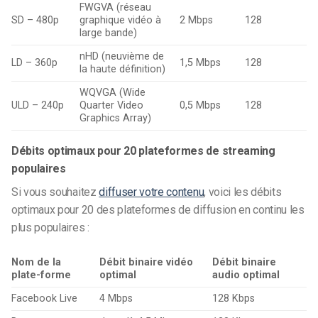
FWGVA (réseau
SD – 480p
graphique vidéo à
2 Mbps
128
large bande)
nHD (neuvième de
LD – 360p
1,5 Mbps
128
la haute définition)
WQVGA (Wide
ULD – 240p
Quarter Video
0,5 Mbps
128
Graphics Array)
Débits optimaux pour 20 plateformes de streaming
populaires
Si vous souhaitez
diffuser votre contenu
, voici les débits
optimaux pour 20 des plateformes de diffusion en continu les
plus populaires :
Nom de la
Débit binaire vidéo
Débit binaire
plate-forme
optimal
audio optimal
Facebook Live
4 Mbps
128 Kbps