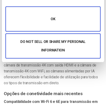
Facebook Live ou a melhor câmara 4K para o Instagram Live,
para transmitir vídeos de alta qualidade em qualquer condição
de iluminação.
OK
Seguimento PTZ com IA
Algumas câmaras avançadas, como os novos modelos PTZ
com tecnologia de IA da Canon, acompanham o movimento
DO NOT SELL OR SHARE MY PERSONAL
em tempo real. Estas são
ideais para igrejas
,
eventos e
INFORMATION
empresas que necessitam da melhor câmara 4K para
transmissão ao vivo. Com funcionalidades como a melhor
câmara de transmissão 4K com saída HDMI e a câmara de
transmissão 4K com WiFi, as câmaras alimentadas por IA
oferecem flexibilidade e facilidade de utilização para todos
os tipos de transmissão em direto.
Opções de conetividade mais recentes
Compatibilidade com Wi-Fi 6 e 6E para transmissão em