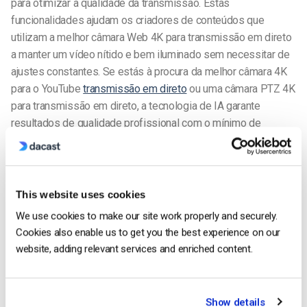
para otimizar a qualidade da transmissão. Estas
funcionalidades ajudam os criadores de conteúdos que
utilizam a melhor câmara Web 4K para transmissão em direto
a manter um vídeo nítido e bem iluminado sem necessitar de
ajustes constantes. Se estás à procura da melhor câmara 4K
para o YouTube
transmissão em direto
ou uma câmara PTZ 4K
para transmissão em direto, a tecnologia de IA garante
resultados de qualidade profissional com o mínimo de
esforço.
Desempenho melhorado em condições de pouca luz
e deteção de objectos
This website uses cookies
As câmaras com IA podem melhorar a qualidade de vídeo
We use cookies to make our site work properly and securely.
Cookies also enable us to get you the best experience on our
com pouca luz, ajustando automaticamente as definições para
website, adding relevant services and enriched content.
reduzir o ruído e aumentar a nitidez. Para streamers a solo, a
IA pode detetar e seguir rostos, mantendo o objeto em foco.
Isto é particularmente útil para quem procura a melhor câmara
4K para transmissões no Twitch, a melhor câmara 4K para o
Show details