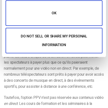
bonne plateforme de diffusion vidéo en direct vous donnera la
possibilité de partager votre contenu directement sur votre
mur Facebook. Dacast est un fournisseur de services qui
OK
propose le
partage de vidéos de médias sociaux en lecture
.
Vidéo Paywall
DO NOT SELL OR SHARE MY PERSONAL
Vous êtes-vous déjà demandé si vous pouviez monétiser
votre flux ? Le
streaming PPV
(pay-per-view) par le biais de
INFORMATION
murs payants vidéo peut être une solution idéale pour le bon
public. La nature unique de la diffusion en
direct
peut inciter
les spectateurs à payer plus que ce qu’ils paieraient
normalement pour une vidéo non en direct. Par exemple, de
nombreux téléspectateurs sont prêts à payer pour avoir accès
à des concerts de musique en direct, à des événements
sportifs, pour assister à distance à une conférence, etc.
Toutefois, l’option PPV n’est pas réservée aux contenus vidéo
en direct
. Les cours de formation et les séminaires à la