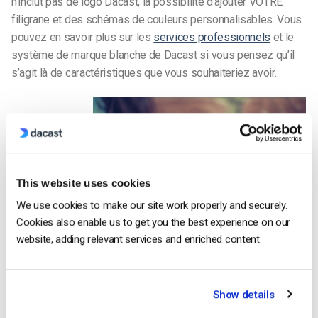
n’inclut pas de logo Dacast, la possibilité d’ajouter VOTRE
filigrane et des schémas de couleurs personnalisables. Vous
pouvez en savoir plus sur les
services professionnels
et le
système de marque blanche de Dacast si vous pensez qu’il
s’agit là de caractéristiques que vous souhaiteriez avoir.
Partage social
This website uses cookies
We use cookies to make our site work properly and securely.
Cookies also enable us to get you the best experience on our
website, adding relevant services and enriched content.
Élargissez vos options. Promouvoir votre site, c’est bien,
mais peut-être souhaitez-vous que votre contenu vidéo
augmente l’engagement sur vos réseaux sociaux. Augmentez
Show details
votre nombre d’abonnés, développez votre audience. Une