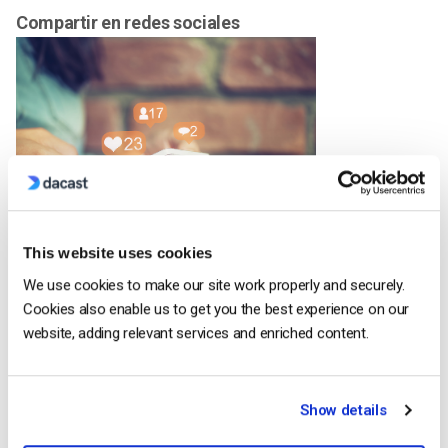
Compartir en redes sociales
Amplíe sus opciones. Promocionar tu sitio web está muy bien,
This website uses cookies
pero quizá quieras que tu contenido de vídeo aumente la
We use cookies to make our site work properly and securely.
participación en tus redes sociales. Aumenta tus “me gusta” y
Cookies also enable us to get you the best experience on our
tus seguidores. Una buena plataforma de vídeo en directo te
website, adding relevant services and enriched content.
dará la opción de compartir tu contenido directamente en tu
muro de Facebook. Dacast es un proveedor de servicios que
ofrece la posibilidad de
compartir vídeos
en las redes
Show details
sociales.