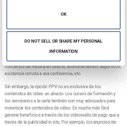
Video Paywall
OK
¿Te has planteado monetizar tu streaming? El streaming
PPV
(pago por visión) a través de muros de pago de vídeo puede
ser la solución perfecta para el público adecuado. La
naturaleza única de la retransmisión
en directo
puede
DO NOT SELL OR SHARE MY PERSONAL
incentivar a los espectadores a pagar más de lo que pagarían
INFORMATION
normalmente por un vídeo no en directo. Por ejemplo, muchos
espectadores están dispuestos a pagar por acceder a
conciertos de música en directo, acontecimientos deportivos,
asistencia remota a una conferencia, etc.
Sin embargo, la opción PPV no es exclusiva de los
contenidos de vídeo
en directo
. Los cursos de formación y
los seminarios a la carta también son muy adecuados para
monetizar los contenidos de vídeo. Es mucho más fácil
generar beneficios a través de los videowalls de pago que a
través de la publicidad in situ. Por ejemplo, los anuncios de