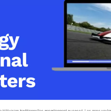
Monétisation vidéo
té
Marketing vidéo
 télévision traditionnelles appartiennent au passé. Les gens veule