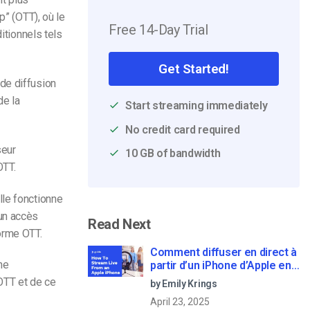
p” (OTT), où le
Free 14-Day Trial
itionnels tels
Get Started!
de diffusion
de la
Start streaming immediately
No credit card required
seur
10 GB of bandwidth
OTT.
lle fonctionne
 un accès
Read Next
orme OTT.
Comment diffuser en direct à
ne
partir d’un iPhone d’Apple en
6 étapes faciles
’OTT et de ce
by Emily Krings
April 23, 2025