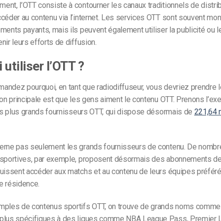
nt, l’OTT consiste à contourner les canaux traditionnels de distri
céder au contenu via l’internet. Les services OTT sont souvent mon
ments payants, mais ils peuvent également utiliser la publicité ou l
nir leurs efforts de diffusion.
utiliser l’OTT ?
ndez pourquoi, en tant que radiodiffuseur, vous devriez prendre le
son principale est que les gens aiment le contenu OTT. Prenons l’e
des plus grands fournisseurs OTT, qui dispose désormais de
221,64 
erne pas seulement les grands fournisseurs de contenu. De nomb
 sportives, par exemple, proposent désormais des abonnements de
puissent accéder aux matchs et au contenu de leurs équipes préféré
de résidence.
mples de contenus sportifs OTT, on trouve de grands noms comm
plus spécifiques à des ligues comme NBA League Pass, Premier 