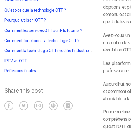
Table des matières
d’options et p
Qu'est-ce que la technologie OTT ?
contenu est di
Pourquoi utiliser l'OTT ?
que la télévisi
Comment les services OTT sont-ils fournis ?
Avez-vous un 
Comment fonctionne la technologie OTT ?
en continu les
révolution OTT
Comment la technologie OTT modifie l'industrie des médias
IPTV vs. OTT
Les plateform
professionnel 
Réflexions finales
Aujourd’hui, n
Share this post
et comment el
abordable à la
Pour conclure,
compréhension 
qu’est l’OTT d