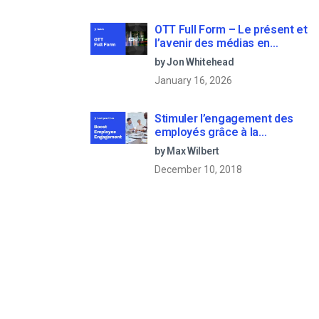
OTT Full Form – Le présent et
l’avenir des médias en
continu
by Jon Whitehead
January 16, 2026
Stimuler l’engagement des
employés grâce à la
communication d’entreprise
by Max Wilbert
en direct
December 10, 2018