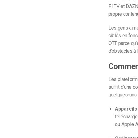
F1TV et DAZN.
propre conten
Les gens aimen
ciblés en fonc
OTT parce qu’e
d’obstacles à 
Comment 
Les plateforme
suffit d’une c
quelques-uns 
Appareils
télécharge
ou Apple A