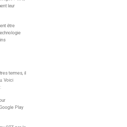
ent leur
ent être
technologie
ins
tres termes, il
u. Voici
:
our
e Google Play