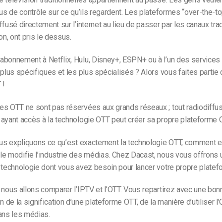
lus de contrôle sur ce qu’ils regardent. Les plateformes “over-the-to
ffusé directement sur l’internet au lieu de passer par les canaux trad
on, ont pris le dessus.
abonnement à Netflix, Hulu, Disney+, ESPN+ ou à l’un des services 
 plus spécifiques et les plus spécialisés ? Alors vous faites partie 
 !
es OTT ne sont pas réservées aux grands réseaux ; tout radiodiffu
ayant accès à la technologie OTT peut créer sa propre plateforme 
ous expliquons ce qu’est exactement la technologie OTT, comment e
le modifie l’industrie des médias. Chez Dacast, nous vous offrons
 technologie dont vous avez besoin pour lancer votre propre platef
 nous allons comparer l’IPTV et l’OTT. Vous repartirez avec une bon
de la signification d’une plateforme OTT, de la manière d’utiliser l
ans les médias.