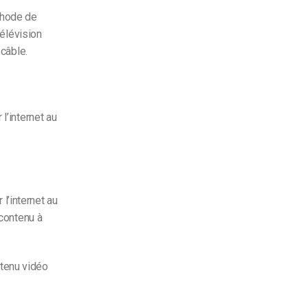
thode de
télévision
 câble.
l’internet au
l’internet au
 contenu à
ntenu vidéo