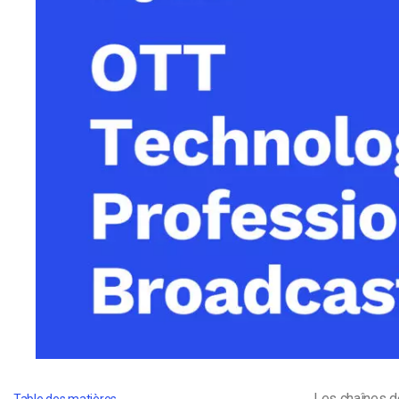
d’apprentissage en ligne
CMS vidéo
Confidentialité et sécuri
Les chaînes de