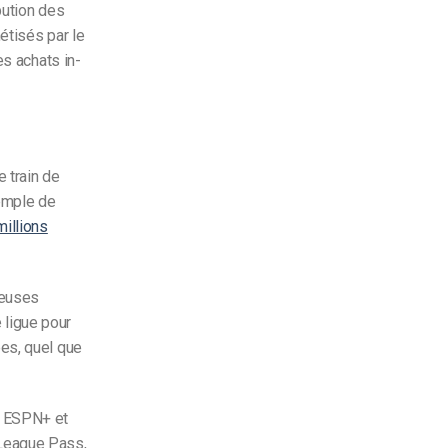
bution des
étisés par le
es achats in-
 train de
xemple de
millions
reuses
 ligue pour
es, quel que
e ESPN+ et
League Pass,