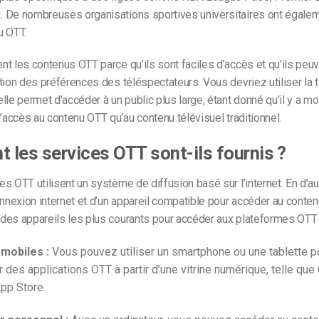
 De nombreuses organisations sportives universitaires ont égalem
u OTT.
t les contenus OTT parce qu’ils sont faciles d’accès et qu’ils peuv
tion des préférences des téléspectateurs. Vous devriez utiliser la 
lle permet d’accéder à un public plus large, étant donné qu’il y a mo
l’accès au contenu OTT qu’au contenu télévisuel traditionnel.
les services OTT sont-ils fournis ?
s OTT utilisent un système de diffusion basé sur l’internet. En d’au
onnexion internet et d’un appareil compatible pour accéder au conten
des appareils les plus courants pour accéder aux plateformes OTT 
 mobiles :
Vous pouvez utiliser un smartphone ou une tablette p
r des applications OTT à partir d’une vitrine numérique, telle qu
pp Store.