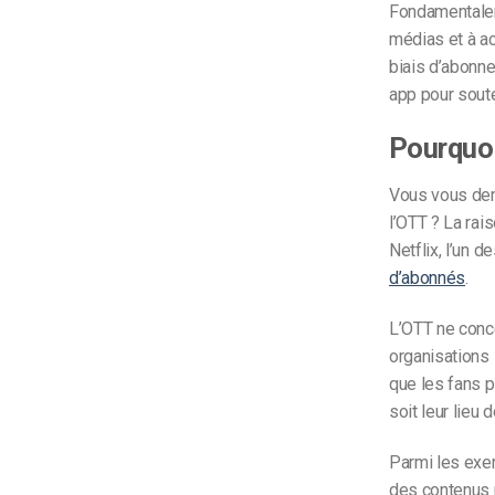
Fondamentaleme
médias et à ac
biais d’abonne
app pour soute
Pourquoi 
Vous vous dema
l’OTT ? La rai
Netflix, l’un 
d’abonnés
.
L’OTT ne conc
organisations
que les fans 
soit leur lieu 
Parmi les exe
des contenus 