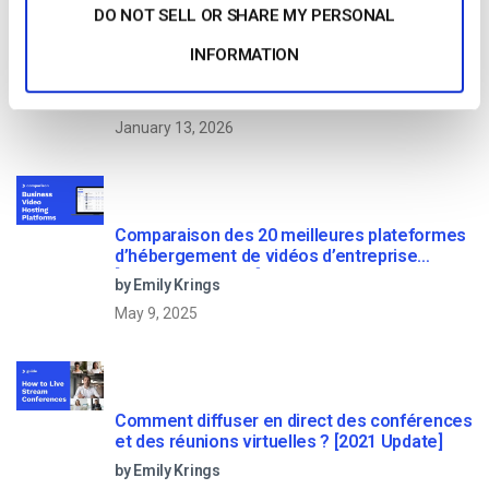
DO NOT SELL OR SHARE MY PERSONAL
Comparaison des 25 meilleures plateformes
INFORMATION
de diffusion en direct en 2025
by Max Wilbert
January 13, 2026
Comparaison des 20 meilleures plateformes
d’hébergement de vidéos d’entreprise
[Updated for 2022]
by Emily Krings
May 9, 2025
Comment diffuser en direct des conférences
et des réunions virtuelles ? [2021 Update]
by Emily Krings