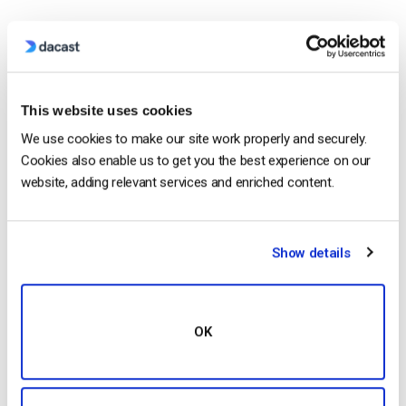
This website uses cookies
Free 14-Day Trial
We use cookies to make our site work properly and securely.
Cookies also enable us to get you the best experience on our
Get Started!
website, adding relevant services and enriched content.
Start streaming immediately
No credit card required
Show details
10 GB of bandwidth
OK
Read Next