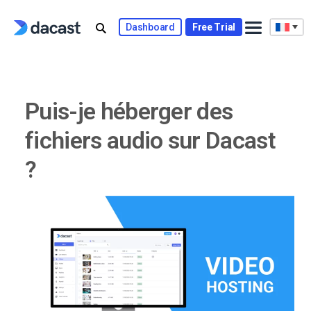
Skip
to
Dashboard
Free Trial
content
Puis-je héberger des
fichiers audio sur Dacast
?