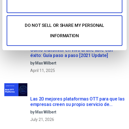
Comparación de las 25 mejores plataformas
de streaming en directo en 2025
by Max Wilbert
January 13, 2026
DO NOT SELL OR SHARE MY PERSONAL
INFORMATION
Cómo transmitir en vivo al aire libre con
éxito: Guía paso a paso [2021 Update]
by Max Wilbert
April 11, 2025
Las 20 mejores plataformas OTT para que las
empresas creen su propio servicio de
streaming (2026)
by Max Wilbert
July 21, 2026