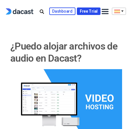
Skip
to
Dashboard
Free Trial
content
¿Puedo alojar archivos de
audio en Dacast?