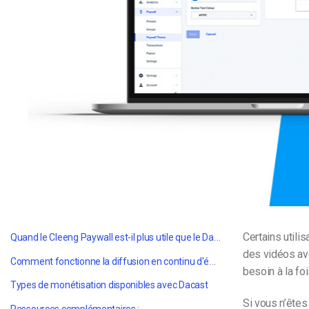
d’apprentissage en ligne
CMS vidéo
Confidentialité et sécuri
Quand le Cleeng Paywall est-il plus utile que le Dacast Paywall ?
Certains utili
des vidéos av
Comment fonctionne la diffusion en continu d'émissions à la carte avec Dacast et Cleeng ?
besoin à la fo
Types de monétisation disponibles avec Dacast
Si vous n’êtes