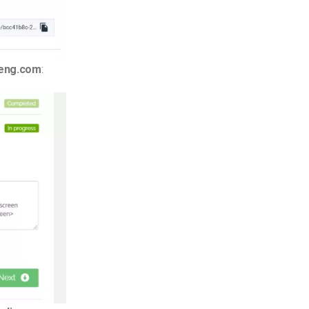
eeng.com
: