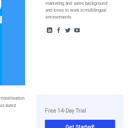
marketing and sales background
and loves to work in multilingual
environments.
a monétisation
us aurez
Free 14-Day Trial
Get Started!