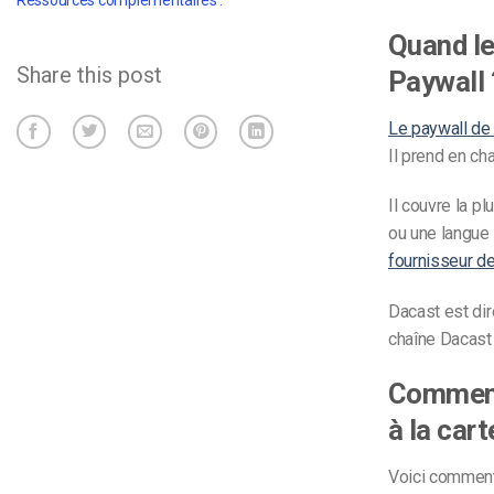
Ressources complémentaires :
Quand le
Share this post
Paywall 
Le paywall de
Il prend en cha
Il couvre la p
ou une langue 
fournisseur de
Dacast est dir
chaîne Dacast
Comment 
à la car
Voici comment