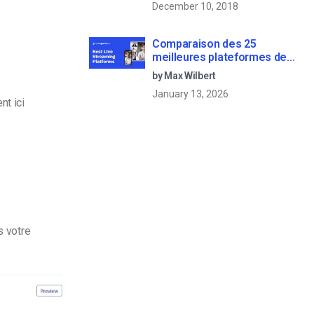
December 10, 2018
Comparaison des 25
meilleures plateformes de
diffusion en direct en 2025
by Max Wilbert
January 13, 2026
nt ici
s votre