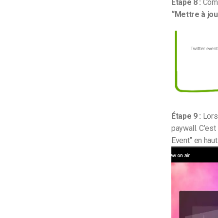
Étape 8 :
Compl
“Mettre à jo
Étape 9 :
Lors
paywall. C’est
Event” en haut