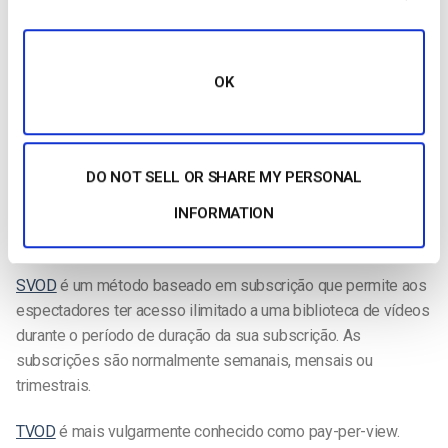
Eis um exemplo do aspeto do código de incorporação:
https://zacdacast.cleeng.com/event-
OK
embed/E365379944_PH?
width=698&height=512“></script>
DO NOT SELL OR SHARE MY PERSONAL
Tipos de monetização disponíveis com o Dacast
INFORMATION
Existem três métodos de
monetização oferecidos pela
Dacast
: SVOD, TVOD e AVOD.
SVOD
é um método baseado em subscrição que permite aos
espectadores ter acesso ilimitado a uma biblioteca de vídeos
durante o período de duração da sua subscrição. As
subscrições são normalmente semanais, mensais ou
trimestrais.
TVOD
é mais vulgarmente conhecido como pay-per-view.