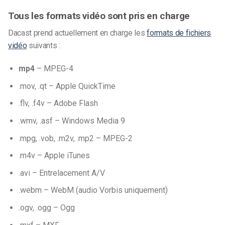
Tous les formats vidéo sont pris en charge
Dacast prend actuellement en charge les
formats de fichiers
vidéo
suivants :
mp4
– MPEG-4
.mov, .qt – Apple QuickTime
.flv, .f4v – Adobe Flash
.wmv, .asf – Windows Media 9
.mpg, .vob, .m2v, .mp2 – MPEG-2
.m4v – Apple iTunes
.avi – Entrelacement A/V
.webm – WebM (audio Vorbis uniquement)
.ogv, .ogg – Ogg