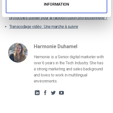
Quand dois-je utiliser le transcodage ?
INFORMATION
Protocoles de diffusion vidéo en continu : Quels
protocoles utiliser pour la radiodiffusion professionnelle ?
Transcodage vidéo : Une marche à suivre
Harmonie Duhamel
Harmonie is a Senior digital marketer with
over 6 years in the Tech Industry. She has
a strong marketing and sales background
and loves to work in multilingual
environments.