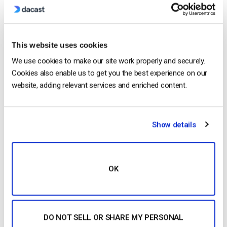
SCANNAGE
Progressif
ENCODAGE DÉBIT BINAIRE
Constante (CBR)
CODEC AUDIO
CAA
This website uses cookies
BITRATE AUDIO
128 kbps
We use cookies to make our site work properly and securely.
CANAUX AUDIO
2 (stéréo)
Cookies also enable us to get you the best experience on our
TAUX
website, adding relevant services and enriched content.
D’ÉCHANTILLONNAGE
48 kHz (48 000 Hz)
AUDIO
Show details
Vous n’êtes pas encore utilisateur de Dacast et vous
souhaitez l’essayer sans risque pendant 14 jours ? Inscrivez-
vous dès aujourd’hui pour commencer.
OK
Commencez Gratuitement
Ressources complémentaires
Quel est le meilleur format de fichier pour les vidéos ?
DO NOT SELL OR SHARE MY PERSONAL