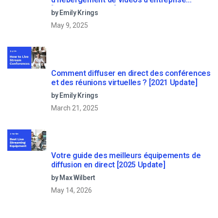
[Updated for 2022]
by Emily Krings
May 9, 2025
Comment diffuser en direct des conférences
et des réunions virtuelles ? [2021 Update]
by Emily Krings
March 21, 2025
Votre guide des meilleurs équipements de
diffusion en direct [2025 Update]
by Max Wilbert
May 14, 2026