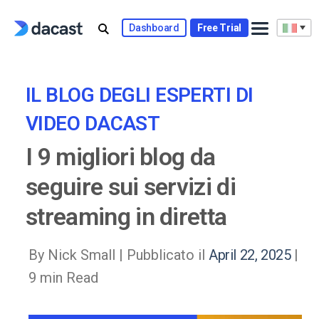
Skip
to
Dashboard
Free Trial
content
IL BLOG DEGLI ESPERTI DI
VIDEO DACAST
I 9 migliori blog da
seguire sui servizi di
streaming in diretta
By Nick Small |
Pubblicato il
April 22, 2025
|
9 min Read