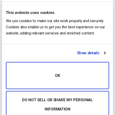
This website uses cookies
We use cookies to make our site work properly and securely.
Cookies also enable us to get you the best experience on our
website, adding relevant services and enriched content.
Show details
OK
Di proprietà della stessa società madre di Streaming Media (il
DO NOT SELL OR SHARE MY PERSONAL
blog numero 2), i due blog condividono molti degli stessi
autori. OnlineVideo.net ha però un gusto unico e per questo
INFORMATION
merita un posto a sé in questa lista dei 9 migliori blog da