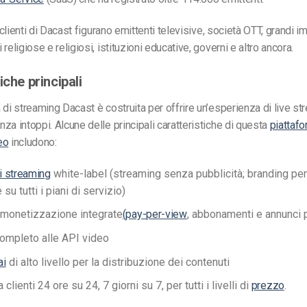
i clienti di Dacast figurano emittenti televisive, società OTT, grandi i
religiose e religiosi, istituzioni educative, governi e altro ancora.
iche principali
 di streaming Dacast è costruita per offrire un’esperienza di live s
za intoppi. Alcune delle principali caratteristiche di questa
piattafo
eo
includono:
i streaming
white-label (streaming senza pubblicità; branding pe
 su tutti i piani di servizio)
 monetizzazione integrate
(pay-per-view
, abbonamenti e annunci p
ompleto alle API video
ai
di alto livello per la distribuzione dei contenuti
clienti 24 ore su 24, 7 giorni su 7, per tutti i livelli di
prezzo
.