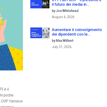
il futuro dei media in
streaming
by Jon Whitehead
August 4, 2026
Aumentare il coinvolgimento
dei dipendenti con le
comunicazioni aziendali in
by Max Wilbert
live streaming
July 31, 2026
P) è il
 In poche
Un OVP fornisce