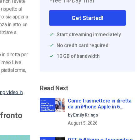
Free 14-Day Trial
e non l’avete
 rispetto al
nno sia appena
Get Started!
za in atto, un
iziare a
Start streaming immediately
No credit card required
 in diretta per
10 GB of bandwidth
Vimeo Live
 piattaforma,
Read Next
ng video in
Come trasmettere in diretta
da un iPhone Apple in 6
semplici passi
nfronto
by Emily Krings
August 5, 2026
OTT Full Form – Il presente e