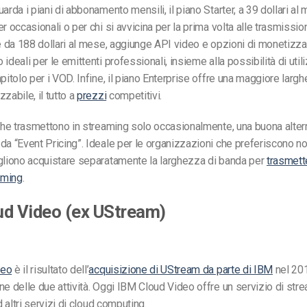
arda i piani di abbonamento mensili, il piano Starter, a 39 dollari al
r occasionali o per chi si avvicina per la prima volta alle trasmissioni
re da 188 dollari al mese, aggiunge API video e opzioni di monetizz
ideali per le emittenti professionali, insieme alla possibilità di util
apitolo per i VOD. Infine, il piano Enterprise offre una maggiore larg
zabile, il tutto a
prezzi
competitivi.
 che trasmettono in streaming solo occasionalmente, una buona alter
da “Event Pricing”. Ideale per le organizzazioni che preferiscono no
gliono acquistare separatamente la larghezza di banda per
trasmett
eaming
.
ud Video (ex UStream)
deo
è il risultato dell’
acquisizione di UStream da parte di IBM
nel 20
ne delle due attività. Oggi IBM Cloud Video offre un servizio di str
ad altri servizi di cloud computing.