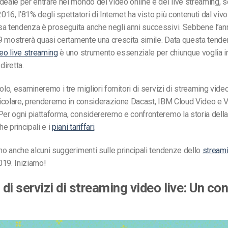
deale per entrare nel mondo dei video online e del live streaming, s
2016, l’81% degli spettatori di Internet ha visto più contenuti dal vivo
sa tendenza è proseguita anche negli anni successivi. Sebbene l’a
019 mostrerà quasi certamente una crescita simile. Data questa tenden
deo live streaming
è uno strumento essenziale per chiunque voglia in
diretta.
olo, esamineremo i tre migliori fornitori di servizi di streaming video
rticolare, prenderemo in considerazione Dacast, IBM Cloud Video e 
Per ogni piattaforma, considereremo e confronteremo la storia della
che principali e i
piani tariffari
.
emo anche alcuni suggerimenti sulle principali tendenze dello
streami
019. Iniziamo!
 di servizi di streaming video live: Un co
9