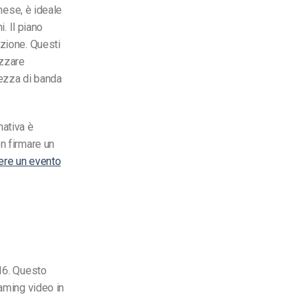
 mese, è ideale
. Il piano
azione. Questi
izzare
hezza di banda
nativa è
n firmare un
ere un evento
16. Questo
eaming video in