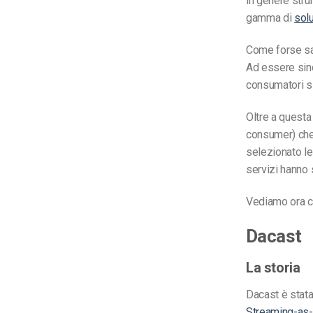
in genere stru
gamma di
sol
Come forse sap
Ad essere sinc
consumatori si
Oltre a questa 
consumer) che 
selezionato le
servizi hanno 
Vediamo ora co
Dacast
La storia
Dacast è stata
Streaming-as-