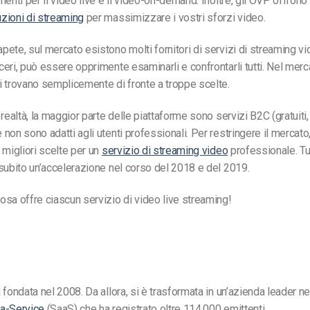
menti per il video live e il video-on-demand. Inoltre, gli OVP offrono
uzioni di streaming
per massimizzare i vostri sforzi video.
ete, sul mercato esistono molti fornitori di servizi di streaming vid
eri, può essere opprimente esaminarli e confrontarli tutti. Nel merca
 trovano semplicemente di fronte a troppe scelte.
realtà, la maggior parte delle piattaforme sono servizi B2C (gratuiti, 
non sono adatti agli utenti professionali. Per restringere il mercat
 migliori scelte per un
servizio di streaming video
professionale. Tut
subito un’accelerazione nel corso del 2018 e del 2019.
sa offre ciascun servizio di video live streaming!
 fondata nel 2008. Da allora, si è trasformata in un’azienda leader ne
a-Service
(SaaS) che ha registrato oltre 114.000 emittenti.