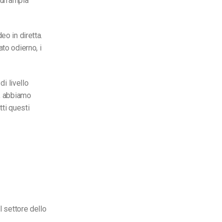
 un’ampia
eo in diretta.
to odierno, i
di livello
o, abbiamo
ti questi
l settore dello