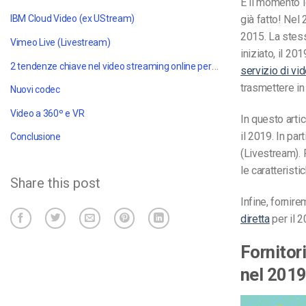
È il momento i
già fatto! Nel 
IBM Cloud Video (ex UStream)
2015. La stes
Vimeo Live (Livestream)
iniziato, il 2
2 tendenze chiave nel video streaming online
per il 2019
servizio di vi
trasmettere in 
Nuovi codec
Video a 360º e VR
In questo artic
il 2019. In pa
Conclusione
(Livestream). 
le caratteristi
Share this post
Infine, fornir
diretta
per il 2
Fornitori
nel 201