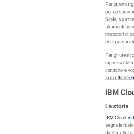
Per quanto rigu
per gli streame
Scale, a parti
strumenti sono 
marcatori di c
ed è personaliz
Per gli utenti
rappresentata 
contratto e vo
in diretta str
IBM Clo
La storia
IBM Cloud Vi
segna la fusio
diretta, oltre 