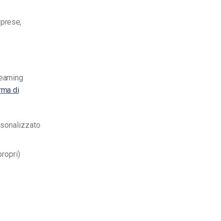
mprese,
treaming
rma di
rsonalizzato
ropri)