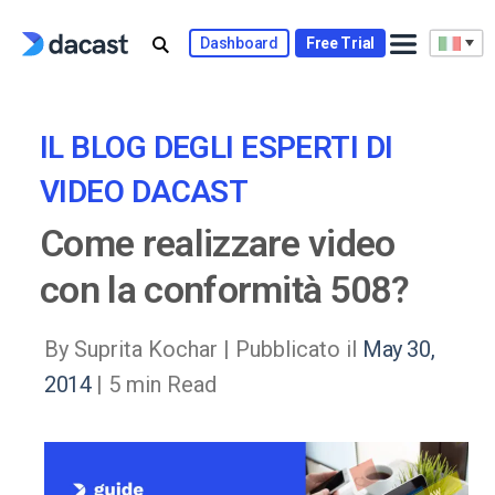
Skip
to
Dashboard
Free Trial
content
IL BLOG DEGLI ESPERTI DI
VIDEO DACAST
Come realizzare video
con la conformità 508?
By Suprita Kochar |
Pubblicato il
May 30,
2014
| 5 min Read