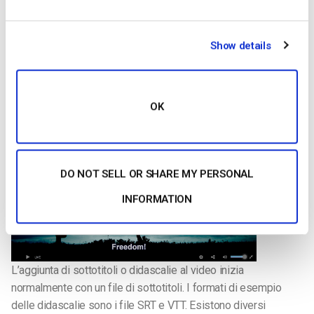
design di un sito non sia altrettanto bello. Se il vostro sito è
accessibile, non significa che non possiate avere una grafica
o immagini fantasiose. Con il crescente progresso della
Show details
tecnologia assistiva, tutto ciò che si può fare con determinati
standard web può essere accessibile.
OK
Aggiunta di didascalie ai video
DO NOT SELL OR SHARE MY PERSONAL
INFORMATION
L’aggiunta di sottotitoli o didascalie al video inizia
normalmente con un file di sottotitoli. I formati di esempio
delle didascalie sono i file SRT e VTT. Esistono diversi