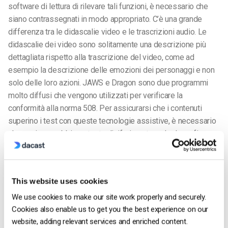
software di lettura di rilevare tali funzioni, è necessario che
siano contrassegnati in modo appropriato. C’è una grande
differenza tra le didascalie video e le trascrizioni audio. Le
didascalie dei video sono solitamente una descrizione più
dettagliata rispetto alla trascrizione del video, come ad
esempio la descrizione delle emozioni dei personaggi e non
solo delle loro azioni. JAWS e Dragon sono due programmi
molto diffusi che vengono utilizzati per verificare la
conformità alla norma 508. Per assicurarsi che i contenuti
superino i test con queste tecnologie assistive, è necessario
che ogni cosa abbia un testo di riferimento e che la grafica
non sia eccessiva.
Ci sono alcuni miti e idee sbagliate comuni sulle pagine
This website uses cookies
conformi alla norma 508 sul web. Secondo Samantha Warren
(ex designer) nel suo articolo,
A Designer’s Guide to
We use cookies to make our site work properly and securely.
Accessibility and 508 Compliance
, affronta alcune confusioni
Cookies also enable us to get you the best experience on our
comuni. Il mito più diffuso è che l’accessibilità significhi che il
website, adding relevant services and enriched content.