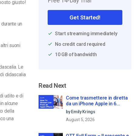
Free 14-Day Trial
 posto giusto!
Get Started!
 durante un
Start streaming immediately
No credit card required
altri suoni
10 GB of bandwidth
idascalia
. Le
 di didascalia
Read Next
i udito e di
Come trasmettere in diretta
 in alcune
da un iPhone Apple in 6
semplici passi
to della
by Emily Krings
cco una
August 5, 2026
OTT Full Form – Il presente e