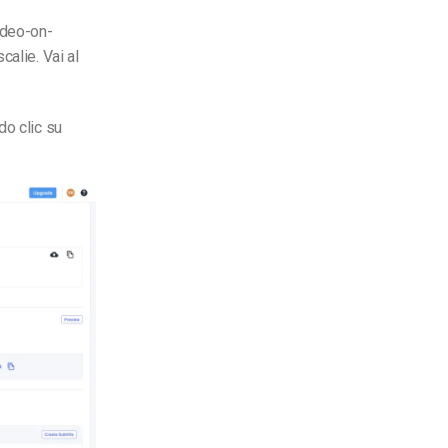
ideo-on-
alie. Vai al
o clic su