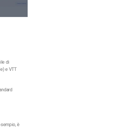
le di
le) e VTT
tandard
 esempio, è