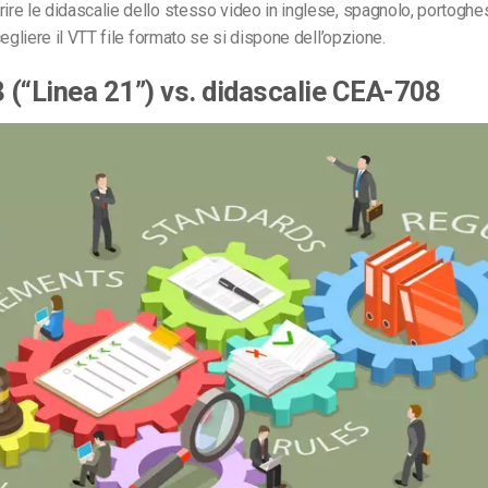
rire le didascalie dello stesso video in inglese, spagnolo, portoghe
cegliere
il
VTT
file
formato
se si dispone dell’opzione.
(“Linea 21”) vs. didascalie CEA-708