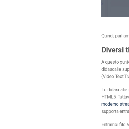
Quindi, parliamo
Diversi t
A questo punto
didascalie sup
(Video Text Tr
Le didascalie d
HTML5. Tuttav
moderno strea
supporta entram
Entrambi
file