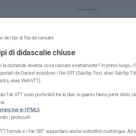
 dei tipi di file da caricare.
ipi di didascalie chiuse
 la domanda diventa: cosa caricare esattamente? In primo luogo, i fi
portati da Dacast includono i file SRT (SubRip Text, alias SubRip Tit
acks, alias WebVTT).
ei file VTT sono preferibili tra le due, in quanto fanno parte dello s
ia,
ming live in HTML5
bi i protocolli.
 VTT
formati
e i file SRT
supportano anche sottotitoli multilingue. Ad