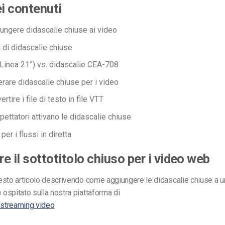
ei contenuti
ngere didascalie chiuse ai video
i di didascalie chiuse
Linea 21”) vs. didascalie CEA-708
are didascalie chiuse per i video
tire i file di testo in file VTT
pettatori attivano le didascalie chiuse
per i flussi in diretta
e il sottotitolo chiuso per i video web
esto articolo descrivendo come aggiungere le didascalie chiuse a u
spitato sulla nostra piattaforma di
 streaming video