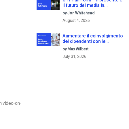
il futuro dei media in
streaming
by Jon Whitehead
August 4, 2026
Aumentare il coinvolgimento
dei dipendenti con le
comunicazioni aziendali in
by Max Wilbert
live streaming
July 31, 2026
n video-on-