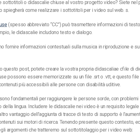
 sottotitoli o didascalie chiuse al vostro progetto video? Siete nel
o spiegherà come realizzare i sottotitoli per i video sul web.
s.
iuse
(spesso abbreviato “CC”) può trasmettere informazioni di testo
pio, le didascalie includono testo e dialogo.
no fornire informazioni contestuali sulla musica in riproduzione e su 
o questo post, potete creare la vostra
propria didascalia
e c
file di d
iuse possono essere memorizzate su un file .
srt o .vtt,
e questo
file
ontenuti più accessibili alle persone con disabilità uditive.
sono fondamentali per raggiungere le persone sorde, con problemi d
della lingua. Includere le didascalie nei video è un
requisito legale
altro vantaggio dell’aggiunta di tracce di testo di supporto è l’aumen
 contenuti sui motori di ricerca. Tenendo presente questo contesto, e
li argomenti che tratteremo sul sottotitolaggio per i video web: