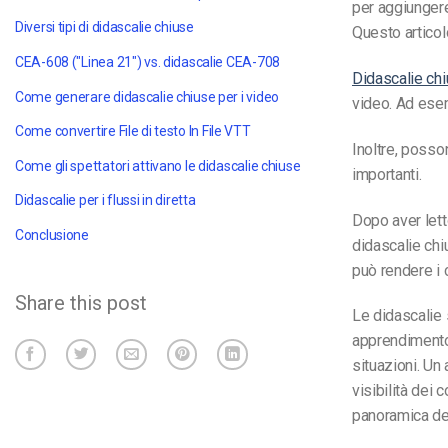
per aggiungere
Diversi tipi di didascalie chiuse
Questo articol
CEA-608 ("Linea 21") vs. didascalie CEA-708
Didascalie ch
Come generare didascalie chiuse per i video
video. Ad esem
Come convertire
File di testo
In
File VTT
Inoltre, posso
Come gli spettatori attivano le didascalie chiuse
importanti.
Didascalie per i flussi in diretta
Dopo aver lett
Conclusione
didascalie ch
può rendere i c
Share this post
Le didascalie 
apprendimento 
situazioni. Un 
visibilità dei
panoramica deg