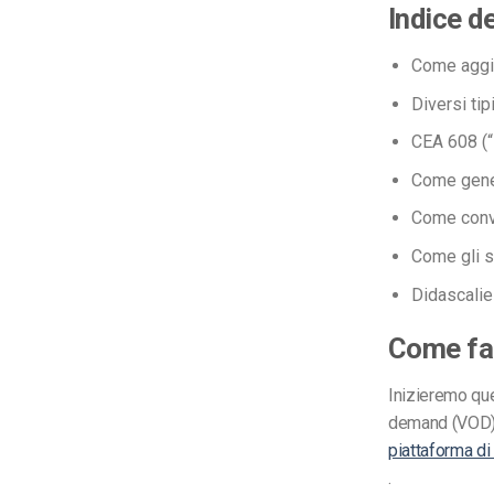
Indice d
Come aggiu
Diversi tip
CEA 608 (“
Come gener
Come conver
Come gli s
Didascalie 
Come far
Inizieremo qu
demand (VOD) o
piattaforma di
.