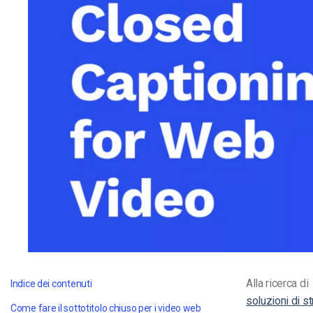
Video CMS
Privacy e Sicurezza
Alla ricerca di
Indice dei contenuti
soluzioni di s
Come fare il sottotitolo chiuso per i video web