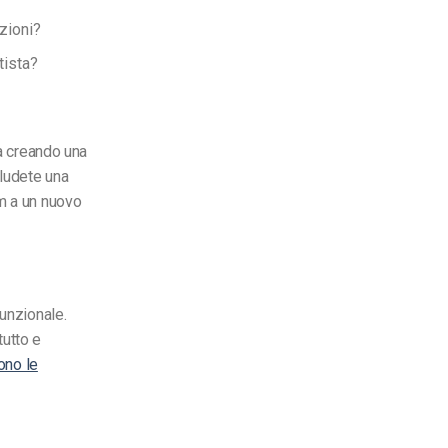
zioni?
tista?
tà creando una
cludete una
am a un nuovo
funzionale.
tutto e
ono le