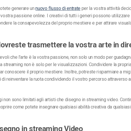
potete generare un
nuovo flusso di entrate
per la vostra attività dec
vostra passione online. I creativi di tutti i generi possono utilizzare
ondere la consapevolezza del proprio mestiere e per attirare visual
ovreste trasmettere la vostra arte in dir
oli che l’arte è la vostra passione, non solo un modo per guadagna
tta streaming
non è solo per le visualizzazioni. Condividere la propr
far conoscere il proprio mestiere. Inoltre, potreste risparmiare a migli
i di reinventare la ruota condividendo il vostro percorso attraverso
a
 non sono limitati agli artisti che
disegno in streaming
video. Conti
oprire come potete insegnare qualsiasi abilità creativa da qualsiasi
segno in streaming
Video