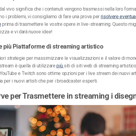
al vivo significa che i contenuti vengono trasmessi nella loro form
imo i problemi, vi consigliamo di fare una prova per
risolvere eventua
e
prima di trasmettere le vostre opere in live-streaming. Questo mig
rezza e vi darà nuove idee!
re più
Piattaforme di streaming artistico
iori strategie per massimizzare le visualizzazioni e il valore di mo
 stream è quella di utilizzare
più
siti di
siti web di streaming artistico
ouTube e Twitch sono ottime opzioni per i live stream dei nuovi art
a per i nuovi artisti che per i broadcaster esperti.
rve per
Trasmettere in streaming i disegn