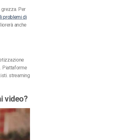
a grezza. Per
li problemi di
liorerà anche
netizzazione
.
Piattaforme
isti.
streaming
i
video?