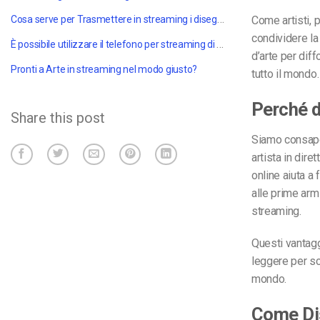
Come artisti, 
Cosa serve per
Trasmettere in streaming i disegni
video?
condividere la 
È possibile utilizzare il telefono per
streaming di disegni
video?
d’arte
per diff
Pronti a
Arte in streaming
nel modo giusto?
tutto il mondo.
Perché d
Share this post
Siamo consapev
artista in dire
online aiuta a 
alle prime arm
streaming
.
Questi vantaggi
leggere per sc
mondo.
Come
Di