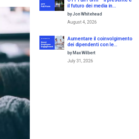
il futuro dei media in
streaming
by Jon Whitehead
August 4, 2026
Aumentare il coinvolgimento
dei dipendenti con le
comunicazioni aziendali in
by Max Wilbert
live streaming
July 31, 2026