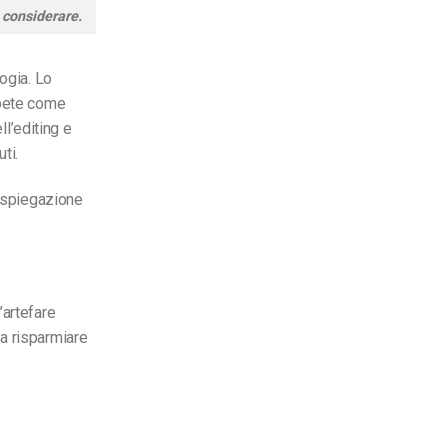
 considerare.
ogia. Lo
apete come
ll’editing e
ti.
 spiegazione
’arte
fare
a risparmiare