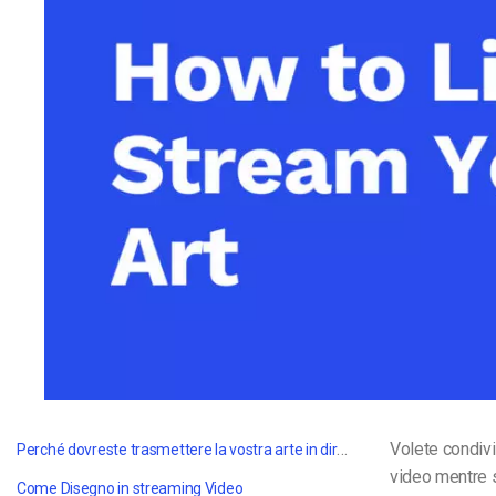
Video CMS
Privacy e Sicurezza
Perché dovreste trasmettere la vostra arte in diretta?
Volete condivi
video mentre s
Come
Disegno in streaming
Video