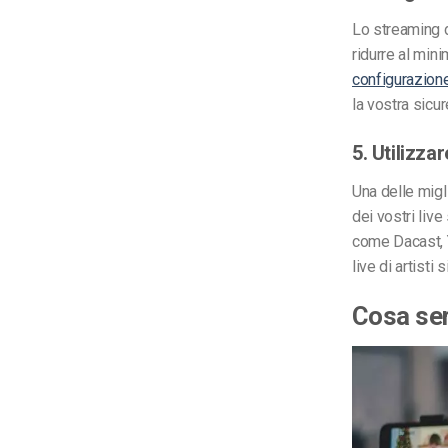
Lo streaming d
ridurre al min
configurazion
la vostra sicu
5. Utilizza
Una delle migl
dei vostri live
come Dacast, Y
live di artisti
si
Cosa se