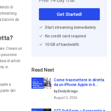
Free 14-Day Trial
idendo di
streaming
Get Started!
izzazioni da
Start streaming immediately
No credit card required
etta?
10 GB of bandwidth
re. Creare un
ia passione
aia di artisti
rte in
Read Next
Come trasmettere in diretta
nuate a
da un iPhone Apple in 6
semplici passi
 parte del
by Emily Krings
August 5, 2026
OTT Full Form – Il presente e