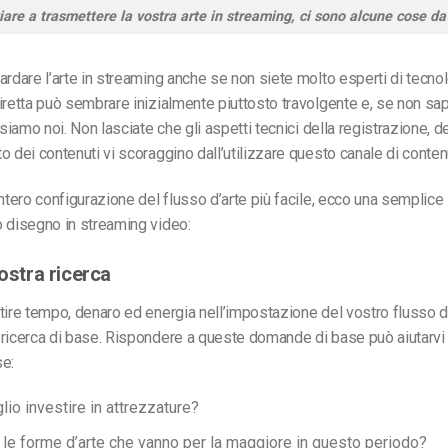
ziare a trasmettere la vostra arte in streaming, ci sono alcune cose da
ardare l’arte in streaming
anche se non siete molto esperti di tecnol
iretta può sembrare inizialmente piuttosto travolgente e, se non s
nsiamo noi. Non lasciate che gli aspetti tecnici della registrazione, de
o dei contenuti vi scoraggino dall’utilizzare questo canale di contenu
intero
configurazione del flusso d’arte
più facile, ecco una semplice
ò
disegno in streaming
video:
vostra ricerca
tire tempo, denaro ed energia nell’impostazione del vostro
flusso d
ricerca di base. Rispondere a queste domande di base può aiutarvi 
se:
lio investire in attrezzature?
 le forme d’arte che vanno per la maggiore in questo periodo?