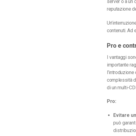
server o a un 
reputazione de
Un’interruzione
contenuti. Ad
Pro e contr
I vantaggi son
importante rag
l’introduzione 
complessità de
di un multi-CD
Pro:
Evitare un
può garanti
distribuzio