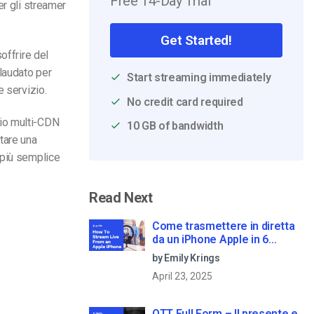
Free 14-Day Trial
er gli streamer
Get Started!
offrire del
llaudato per
Start streaming immediately
e servizio.
No credit card required
cio multi-CDN
10 GB of bandwidth
tare una
 più semplice
Read Next
Come trasmettere in diretta
da un iPhone Apple in 6
semplici passi
by Emily Krings
April 23, 2025
OTT Full Form – Il presente e