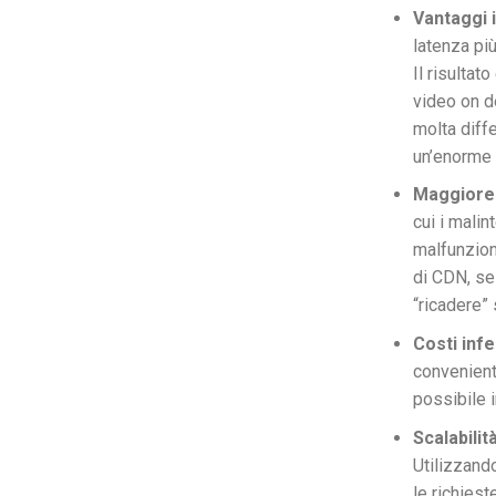
Vantaggi i
latenza pi
Il risultat
video on d
molta diff
un’enorme 
Maggiore
cui i malin
malfunzion
di CDN, se 
“ricadere” 
Costi infe
convenient
possibile 
Scalabilità
Utilizzando
le richiest