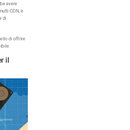
bbe avere
 multi-CDN, è
i di
llo di offrire
ibile.
 il