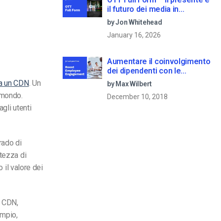
il futuro dei media in
streaming
by Jon Whitehead
January 16, 2026
Aumentare il coinvolgimento
dei dipendenti con le
comunicazioni aziendali in
a un CDN
. Un
by Max Wilbert
live streaming
 mondo.
December 10, 2018
gli utenti
rado di
rtezza di
 il valore dei
i CDN,
empio,