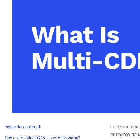
Video CMS
Privacy e Sicurezza
Le dimensioni 
Indice dei contenuti
l’aumento dell
Che cos'è il Multi-CDN e come funziona?