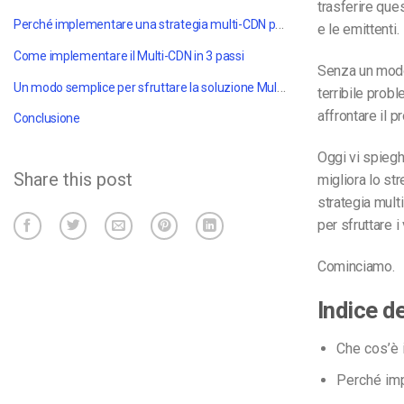
trasferire que
Perché implementare una strategia multi-CDN per il vostro sito web?
e le emittenti.
Come implementare il Multi-CDN in 3 passi
Senza un modo 
Un modo semplice per sfruttare la soluzione Multi-CDN
terribile prob
affrontare il 
Conclusione
Oggi vi spieg
Share this post
migliora lo s
strategia mult
per sfruttare 
Cominciamo.
Indice d
Che cos’è 
Perché imp