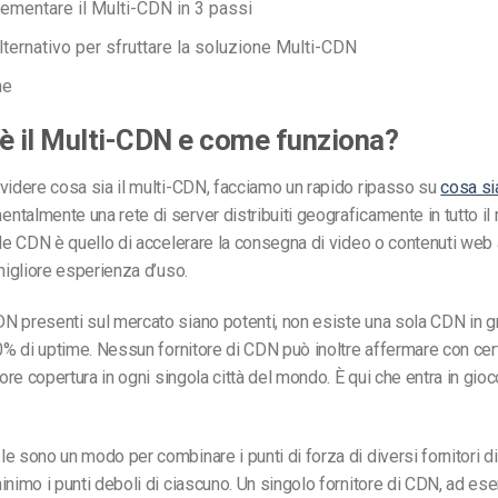
mentare il Multi-CDN in 3 passi
ternativo per sfruttare la soluzione Multi-CDN
ne
è il Multi-CDN e come funziona?
videre cosa sia il multi-CDN, facciamo un rapido ripasso su
cosa si
talmente una rete di server distribuiti geograficamente in tutto il
lle CDN è quello di accelerare la consegna di video o contenuti web a
 migliore esperienza d’uso.
 presenti sul mercato siano potenti, non esiste una sola CDN in g
00% di uptime. Nessun fornitore di CDN può inoltre affermare con ce
iore copertura in ogni singola città del mondo. È qui che entra in gioco
e sono un modo per combinare i punti di forza di diversi fornitori d
inimo i punti deboli di ciascuno. Un singolo fornitore di CDN, ad es