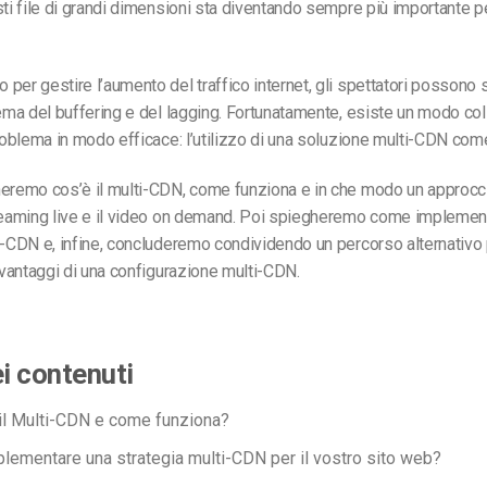
sti file di grandi dimensioni sta diventando sempre più importante p
per gestire l’aumento del traffico internet, gli spettatori possono s
lema del buffering e del lagging. Fortunatamente, esiste un modo co
problema in modo efficace: l’utilizzo di una soluzione multi-CDN com
heremo cos’è il multi-CDN, come funziona e in che modo un approc
treaming live e il video on demand. Poi spiegheremo come implemen
i-CDN e, infine, concluderemo condividendo un percorso alternativo
i vantaggi di una configurazione multi-CDN.
ei contenuti
il Multi-CDN e come funziona?
lementare una strategia multi-CDN per il vostro sito web?