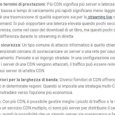
n termini di prestazioni:
Più CDN significa più server e latenza 
ù bassa e tempi di caricamento più rapidi significano meno laggin
o è una trasmissione di qualità superiore sia per lo
streaming live
c
emand. Si può sopportare una latenza elevata quando pochi sec
erenza, come nel caso del download di un libro, ma questi pochi
differenza durante lo streaming in diretta.
 sicurezza:
Un tipo comune di attacco informatico è quello chia
tenzionati cercano di sovraccaricare un server o una rete per caus
amento. Pensate a un ingorgo stradale. In una configurazione con 
i server di una CDN vengono attaccati, il traffico può essere rein
sui server di un’altra CDN.
riori per la larghezza di banda:
Diversi fornitori di CDN offrono
i in determinate regioni. Quando si imposta una strategia multi-
instradare verso l’opzione più economica.
:
Con più CDN, è possibile gestire meglio i picchi di traffico o la v
 un servizio CDN multiplo, ci sono più server per distribuire il ca
e, quindi la possibilità che un singolo server sia sovraccarico e fa