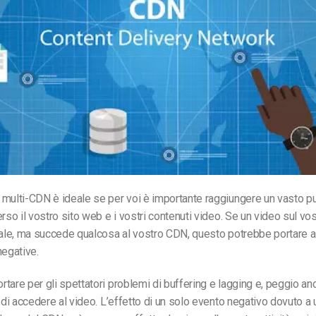
multi-CDN è ideale se per voi è importante raggiungere un vasto p
rso il vostro sito web e i vostri contenuti video. Se un video sul vost
rale, ma succede qualcosa al vostro CDN, questo potrebbe portare 
negative.
tare per gli spettatori problemi di buffering e lagging e, peggio anc
à di accedere al video. L’effetto di un solo evento negativo dovuto a 