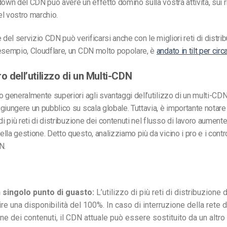
down del CDN può avere un effetto domino sulla vostra attività, sui ri
l vostro marchio.
 del servizio CDN può verificarsi anche con le migliori reti di distri
 esempio, Cloudflare, un CDN molto popolare, è
andato in tilt per cir
o dell’utilizzo di un Multi-CDN
o generalmente superiori agli svantaggi dell’utilizzo di un multi-CDN
giungere un pubblico su scala globale. Tuttavia, è importante notare
di più reti di distribuzione dei contenuti nel flusso di lavoro aumente
lla gestione. Detto questo, analizziamo più da vicino i pro e i contro
N.
 singolo punto di guasto:
L’utilizzo di più reti di distribuzione 
re una disponibilità del 100%. In caso di interruzione della rete d
ne dei contenuti, il CDN attuale può essere sostituito da un altr