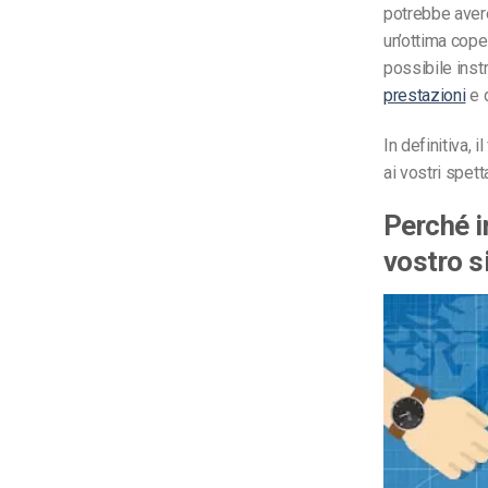
potrebbe avere
un’ottima coper
possibile inst
prestazioni
e d
In definitiva, 
ai vostri spett
Perché i
vostro s