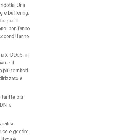
ridotta. Una
g e buffering.
he per il
ondi non fanno
 secondi fanno
mato DDoS, in
arne il
più fornitori
dirizzato e
 tariffe più
CDN, è
iralità.
rico e gestire
llisca è