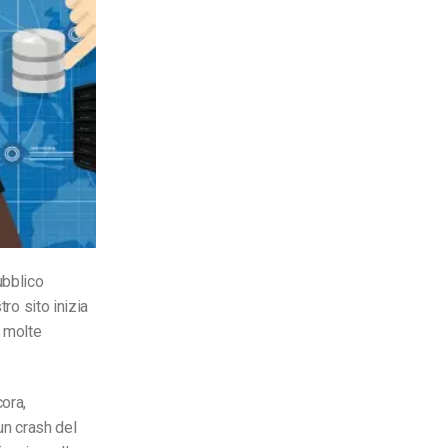
ubblico
ro sito inizia
a molte
ora,
un crash del