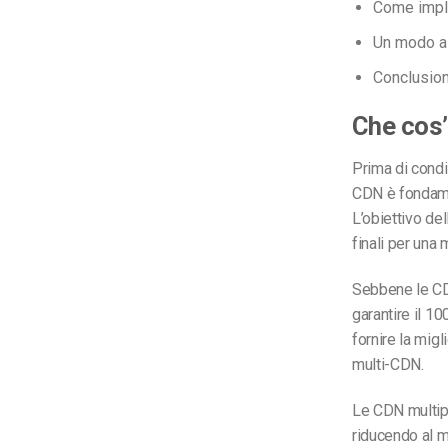
Come imple
Un modo al
Conclusio
Che cos’
Prima di condi
CDN è fondamen
L’obiettivo de
finali per una
Sebbene le CDN
garantire il 1
fornire la migl
multi-CDN.
Le CDN multipl
riducendo al m