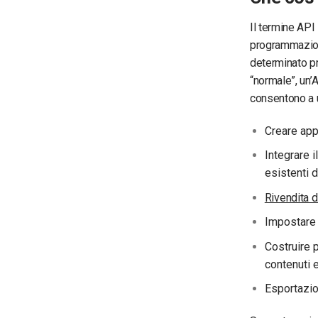
Il termine API
programmazion
determinato p
“normale”, un’
consentono a u
Creare app
Integrare i
esistenti di
Rivendita d
Impostare 
Costruire 
contenuti e
Esportazio