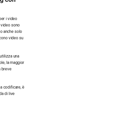
per i video
ne video sono
 o anche solo
iscono video su
utilizza una
ole, la maggior
n breve
a codificare, è
a di live