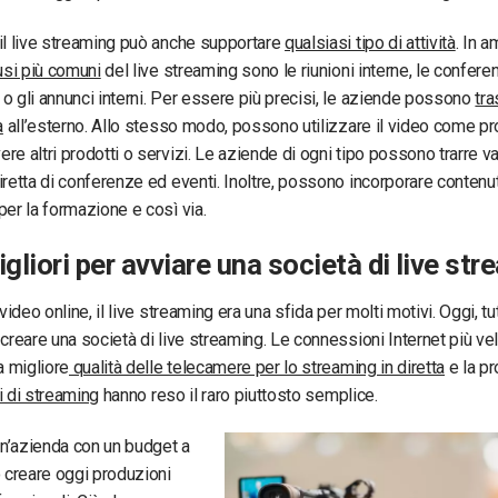
il live streaming può anche supportare
qualsiasi tipo di attività
. In a
usi più comuni
del live streaming sono le riunioni interne, le conferen
o gli annunci interni. Per essere più precisi, le aziende possono
tr
a
all’esterno. Allo stesso modo, possono utilizzare il video come p
re altri prodotti o servizi. Le aziende di ogni tipo possono trarre v
iretta di conferenze ed eventi. Inoltre, possono incorporare contenu
per la formazione e così via.
igliori per avviare una società di live st
 video online, il live streaming era una sfida per molti motivi. Oggi, tut
 creare una società di live streaming. Le connessioni Internet più vel
a migliore
qualità delle telecamere per lo streaming in diretta
e la pr
i di streaming
hanno reso il raro piuttosto semplice.
n’azienda con un budget a
ò creare oggi produzioni