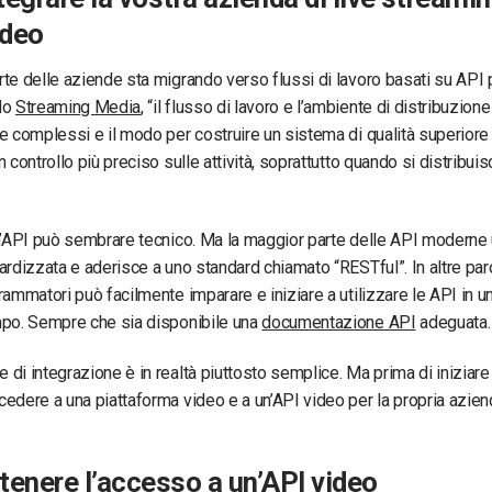
ideo
te delle aziende sta migrando verso flussi di lavoro basati su API 
do
Streaming Media
, “il flusso di lavoro e l’ambiente di distribuzio
e complessi e il modo per costruire un sistema di qualità superiore
n controllo più preciso sulle attività, soprattutto quando si distribu
n’API può sembrare tecnico. Ma la maggior parte delle API moderne 
ardizzata e aderisce a uno standard chiamato “RESTful”. In altre par
rammatori può facilmente imparare e iniziare a utilizzare le API in u
mpo. Sempre che sia disponibile una
documentazione API
adeguata.
di integrazione è in realtà piuttosto semplice. Ma prima di iniziare 
edere a una piattaforma video e a un’API video per la propria aziend
enere l’accesso a un’API video