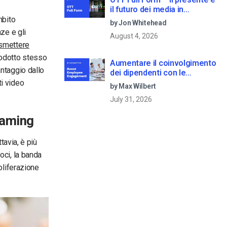
il futuro dei media in
streaming
mbito
by Jon Whitehead
ze e gli
August 4, 2026
asmettere
rodotto stesso
Aumentare il coinvolgimento
antaggio dallo
dei dipendenti con le
comunicazioni aziendali in
ti video
by Max Wilbert
live streaming
July 31, 2026
reaming
tavia, è più
oci, la banda
oliferazione