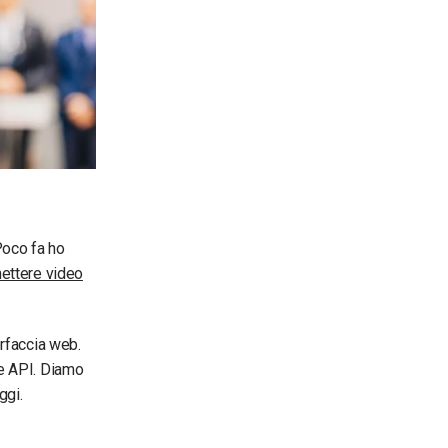
 Poco fa ho
ettere video
erfaccia web.
le API. Diamo
ggi.