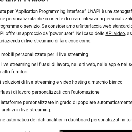
 sta per “Application Programming Interface”. Un’API è una stenograf
e personalizzata che consente di creare interazioni personalizzat
rogramma o servizio. Se consideriamo un’interfaccia web standard
API offre un approccio da “power user”. Nel caso delle
API video
, e
n’azienda di live streaming di fare cose come:
 mobili personalizzate per il live streaming
l live streaming nei flussi di lavoro, nei siti web, nelle app e nei s
 altri fornitori.
i
soluzioni di
live streaming e
video hosting
a marchio bianco
flussi di lavoro personalizzati con l’automazione
piattaforme personalizzate in grado di popolare automaticamente i
 archivi in live streaming.
ne automatica dei dati analitici in dashboard personalizzati in t