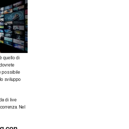
è quello di
 dovrete
e possibile
 lo sviluppo
a di live
ncorrenza. Nel
ng con