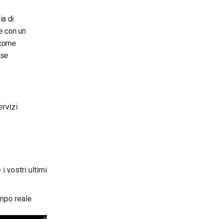
ia di
e con un
 come
sse
ervizi
 vostri ultimi
empo reale