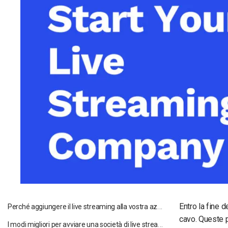
Video CMS
Privacy e Sicurezza
Perché aggiungere il live streaming alla vostra azienda
Entro la fine d
cavo. Queste p
I modi migliori per avviare una società di live streaming