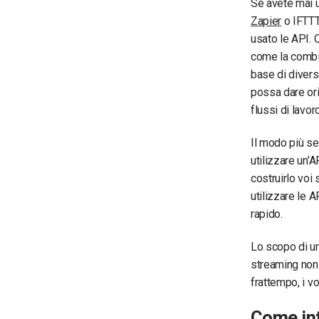
Se avete mai 
Zapier
o IFTTT 
usato le API. 
come la combin
base di divers
possa dare ori
flussi di lavoro
Il modo più se
utilizzare un’
costruirlo voi
utilizzare le A
rapido.
Lo scopo di un
streaming non 
frattempo, i vo
Come int