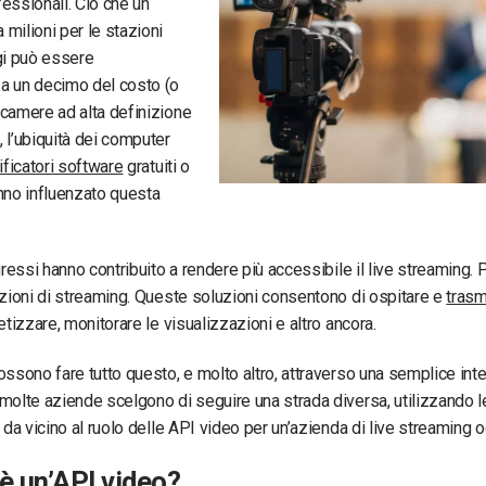
essionali. Ciò che un
milioni per le stazioni
gi può essere
a un decimo del costo (o
camere ad alta definizione
 l’ubiquità dei computer
ificatori software
gratuiti o
nno influenzato questa
ogressi hanno contribuito a rendere più accessibile il live streaming.
uzioni di streaming. Queste soluzioni consentono di ospitare e
trasm
etizzare, monitorare le visualizzazioni e altro ancora.
ossono fare tutto questo, e molto altro, attraverso una semplice int
molte aziende scelgono di seguire una strada diversa, utilizzando 
 da vicino al ruolo delle API video per un’azienda di live streaming o
è un’API video?