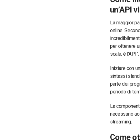
un’API v
La maggior par
online. Secon
incredibilment
per ottenere u
scala, è l’API”.
Iniziare con u
sintassi stand
parte dei prog
periodo di te
La componente 
necessario acc
streaming.
Come ott