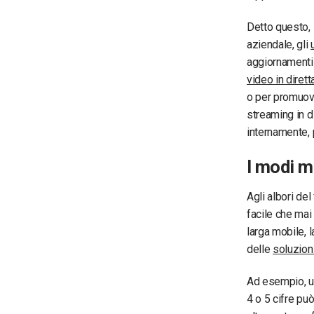
Detto questo, 
aziendale, gli
aggiornamenti 
video in dirett
o per promuove
streaming in d
internamente, 
I modi m
Agli albori del
facile che mai
larga mobile, l
delle
soluzion
Ad esempio, u
4 o 5 cifre pu