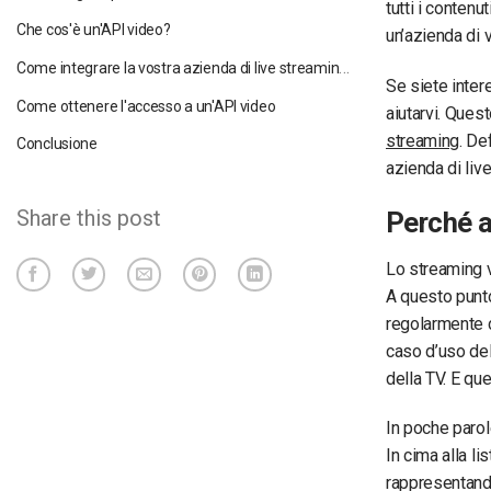
tutti i contenu
Che cos'è un'API video?
un’azienda di 
Come integrare la vostra azienda di live streaming con un'API video
Se siete inter
Come ottenere l'accesso a un'API video
aiutarvi. Ques
streaming
. De
Conclusione
azienda di liv
Share this post
Perché a
Lo streaming 
A questo punto,
regolarmente c
caso d’uso del 
della TV. E qu
In poche parol
In cima alla lis
rappresentand