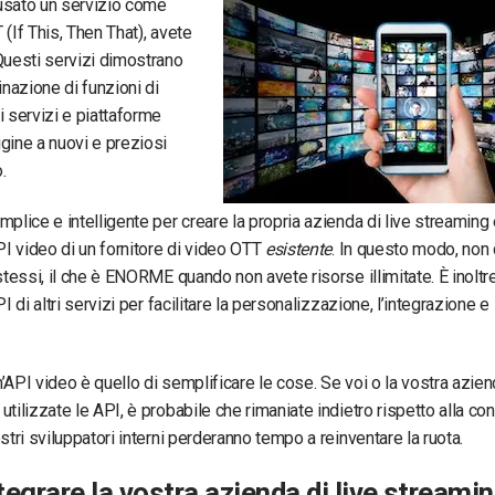
usato un servizio come
(If This, Then That), avete
Questi servizi dimostrano
azione di funzioni di
i servizi e piattaforme
gine a nuovi e preziosi
.
mplice e intelligente per creare la propria azienda di live streaming 
API video di un fornitore di video OTT
esistente
. In questo modo, non
 stessi, il che è ENORME quando non avete risorse illimitate. È inoltr
PI di altri servizi per facilitare la personalizzazione, l’integrazione e
’API video è quello di semplificare le cose. Se voi o la vostra aziend
utilizzate le API, è probabile che rimaniate indietro rispetto alla co
stri sviluppatori interni perderanno tempo a reinventare la ruota.
egrare la vostra azienda di live streami