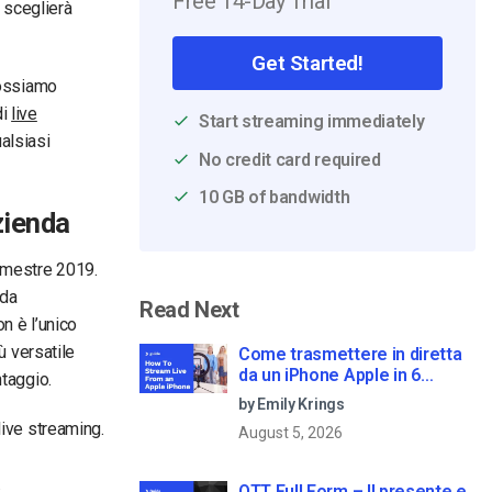
Free 14-Day Trial
o sceglierà
Get Started!
possiamo
di
live
Start streaming immediately
alsiasi
No credit card required
10 GB of bandwidth
zienda
rimestre 2019.
rda
Read Next
n è l’unico
ù versatile
Come trasmettere in diretta
da un iPhone Apple in 6
ntaggio.
semplici passi
by Emily Krings
live streaming.
August 5, 2026
.
OTT Full Form – Il presente e