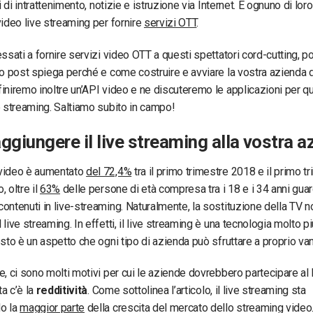
ti di intrattenimento, notizie e istruzione via Internet. E ognuno di lor
video live streaming per fornire
servizi OTT
.
essati a fornire servizi video OTT a questi spettatori cord-cutting, 
to post spiega perché e come costruire e avviare la vostra azienda 
finiremo inoltre un’API video e ne discuteremo le applicazioni per qu
e streaming. Saltiamo subito in campo!
ggiungere il live streaming alla vostra a
video è aumentato
del 72,4%
tra il primo trimestre 2018 e il primo t
 oltre il
63%
delle persone di età compresa tra i 18 e i 34 anni gua
ontenuti in live-streaming. Naturalmente, la sostituzione della TV no
live streaming. In effetti, il live streaming è una tecnologia molto pi
esto è un aspetto che ogni tipo di azienda può sfruttare a proprio va
e, ci sono molti motivi per cui le aziende dovrebbero partecipare al 
ta c’è la
redditività
. Come sottolinea l’articolo, il live streaming sta
o la
maggior parte
della crescita del mercato dello streaming video