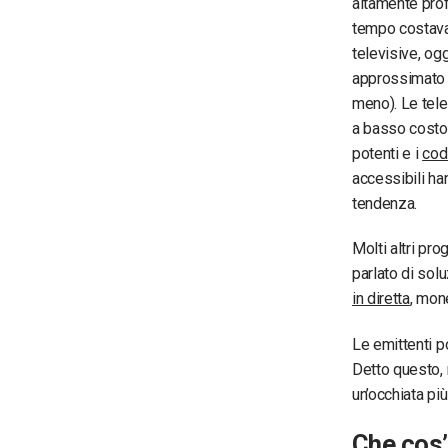
altamente prof
tempo costava 
televisive, og
approssimato 
meno). Le tele
a basso costo,
potenti e i
cod
accessibili ha
tendenza.
Molti altri pr
parlato di sol
in diretta
, mon
Le emittenti p
Detto questo, 
un’occhiata più
Che cos’