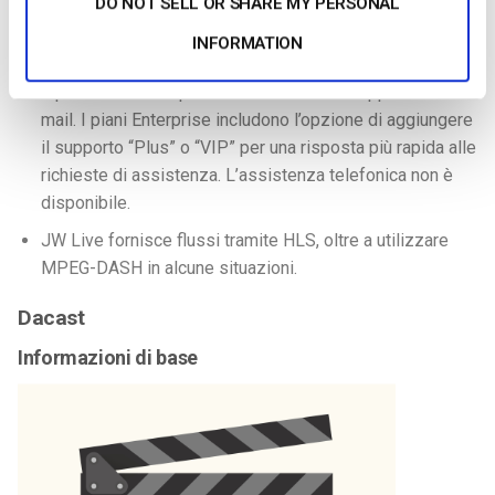
DO NOT SELL OR SHARE MY PERSONAL
JW Live supporta la monetizzazione tramite
INFORMATION
l’integrazione della pubblicità VAST/VPAID.
Il piano Business per JW Live include il supporto via e-
mail. I piani Enterprise includono l’opzione di aggiungere
il supporto “Plus” o “VIP” per una risposta più rapida alle
richieste di assistenza. L’assistenza telefonica non è
disponibile.
JW Live fornisce flussi tramite HLS, oltre a utilizzare
MPEG-DASH in alcune situazioni.
Dacast
Informazioni di base