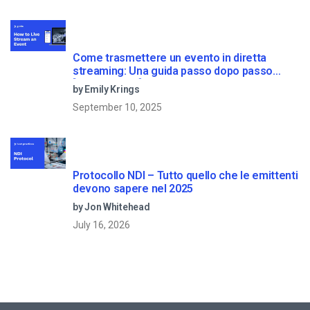
Come trasmettere un evento in diretta
streaming: Una guida passo dopo passo
[2023 Update]
by Emily Krings
September 10, 2025
Protocollo NDI – Tutto quello che le emittenti
devono sapere nel 2025
by Jon Whitehead
July 16, 2026