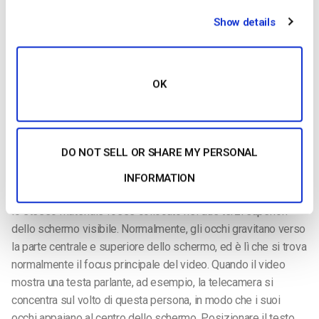
Usi dei terzi inferiori
Show details
OK
I terzi
DO NOT SELL OR SHARE MY PERSONAL
inferiori sono utilizzati nei video perché questa posizione
INFORMATION
sullo schermo attira meno l’attenzione e distrae meno che se
lo stesso materiale fosse collocato nei due terzi superiori
dello schermo visibile. Normalmente, gli occhi gravitano verso
la parte centrale e superiore dello schermo, ed è lì che si trova
normalmente il focus principale del video. Quando il video
mostra una testa parlante, ad esempio, la telecamera si
concentra sul volto di questa persona, in modo che i suoi
occhi appaiano al centro dello schermo. Posizionare il testo