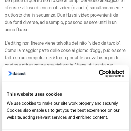
semplice di quanto non fosse ai tempi del video analogico. Si
riferisce all’uso di contenuti video (o audio) simultaneamente
piuttosto che in sequenza. Due flussi video provenienti da
due fonti diverse, ad esempio, possono essere uniti in un
unico flusso.
L’editing non lineare viene talvolta definito “video da tavolo”.
Come la maggior parte delle cose al giorno d’oggi, può essere
fatto su un computer desktop o portatile senza bisogno di
costose attrezzature specializzate. Viene utilizzato per
allegare metadati a un video clip, a volte in modo automatico
(ora, data, luogo, nome del clip e così via). I metadati,
visualizzati o meno, consentono di localizzare fotogrammi
specifici all’interno di un video per scopi di editing.
This website uses cookies
We use cookies to make our site work properly and securely.
Oltre ai metadati, è facile inserire e modificare un banner in
Cookies also enable us to get you the best experience on our
terzo inferiore con informazioni per gli spettatori utilizzando
website, adding relevant services and enriched content.
un software di editing video.