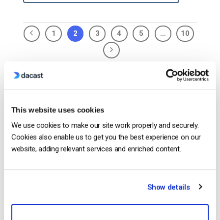
1
2
3
4
5
…
10
Search
This website uses cookies
We use cookies to make our site work properly and securely.
Cookies also enable us to get you the best experience on our
Recent
website, adding relevant services and enriched content.
Come trasmettere in diretta da un
Show details
iPhone Apple in 6 semplici passi
by Emily Krings
April 23, 2025