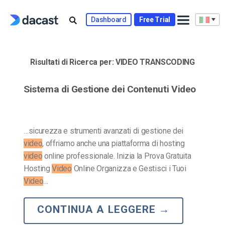
Skip
to
Dashboard
Free Trial
content
Risultati di Ricerca per:
VIDEO TRANSCODING
Sistema di Gestione dei Contenuti Video
…sicurezza e strumenti avanzati di gestione dei
video
, offriamo anche una piattaforma di hosting
video
online professionale. Inizia la Prova Gratuita
Hosting
Video
Online Organizza e Gestisci i Tuoi
Video
…
CONTINUA A LEGGERE
→