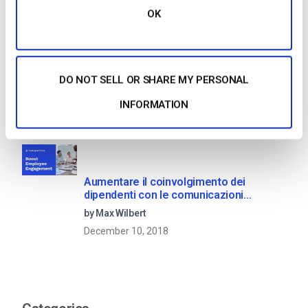
OK
OTT Full Form – Il presente e il futuro dei
media in streaming
DO NOT SELL OR SHARE MY PERSONAL
by Jon Whitehead
INFORMATION
January 16, 2026
Aumentare il coinvolgimento dei
dipendenti con le comunicazioni
aziendali in live streaming
by Max Wilbert
December 10, 2018