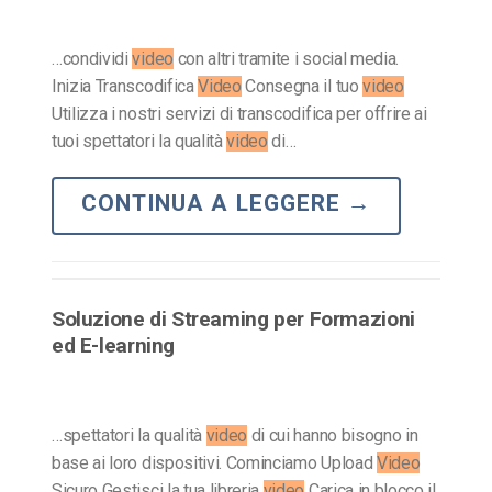
…condividi
video
con altri tramite i social media.
Inizia Transcodifica
Video
Consegna il tuo
video
Utilizza i nostri servizi di transcodifica per offrire ai
tuoi spettatori la qualità
video
di…
CONTINUA A LEGGERE
→
Soluzione di Streaming per Formazioni
ed E-learning
…spettatori la qualità
video
di cui hanno bisogno in
base ai loro dispositivi. Cominciamo Upload
Video
Sicuro Gestisci la tua libreria
video
Carica in blocco il