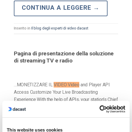
CONTINUA A LEGGERE
→
Inserito in
Il blog degli esperti di video dacast
Pagina di presentazione della soluzione
di streaming TV e radio
…MONETIZZARE IL
VIDEO Video
and Player API
Access Customize Your Live Broadcasting
Experience With the help of APIs, your station’s Chief
Engineer can customize your
video
player and your
experience…
This website uses cookies
CONTINUA A LEGGERE
→