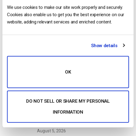
We use cookies to make our site work properly and securely.
Cookies also enable us to get you the best experience on our
website, adding relevant services and enriched content.
1
2
3
4
Search
Show details
OK
Recent
DO NOT SELL OR SHARE MY PERSONAL
Come trasmettere in diretta da un
INFORMATION
iPhone Apple in 6 semplici passi
by Emily Krings
August 5, 2026