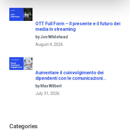
OTT Full Form – Il presente e il futuro dei
media in streaming
by Jon Whitehead
August 4, 2026
Aumentare il coinvolgimento dei
dipendenti con le comunicazioni
aziendali in live streaming
by Max Wilbert
July 31, 2026
Categories