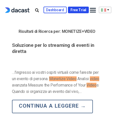
Skip
to
Dashboard
Free Trial
content
Risultati di Ricerca per:
MONETIZE+VIDEO
Soluzione per lo streaming di eventi in
diretta
…l’ingresso ai vostri ospiti virtuali come fareste per
un evento di persona.
Monetize Video
Analisi
video
avanzata Measure the Performance of Your
Video
s
Quando si organizza un evento dal vivo,…
CONTINUA A LEGGERE
→