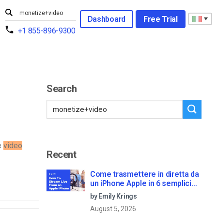
Dashboard
Free Trial
+1 855-896-9300
Search
e
video
Recent
Come trasmettere in diretta da
un iPhone Apple in 6 semplici
passi
by Emily Krings
August 5, 2026