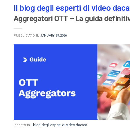
Il blog degli esperti di video daca
Video CMS
Privacy e Sicurezza
Aggregatori OTT – La guida definitiv
PUBBLICATO IL
JANUARY 29, 2026
Inserito in
Il blog degli esperti di video dacast