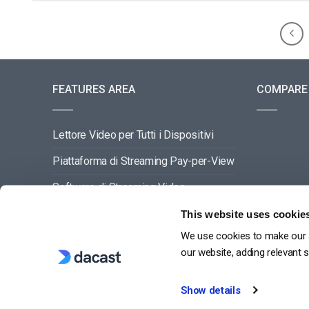
FEATURES AREA
COMPARE
Lettore Video per Tutti i Dispositivi
Piattaforma di Streaming Pay-per-View
Software di Streaming Video
Gestione dei Contenuti Video
This website uses cookie
We use cookies to make our s
VEDI TUTTO
our website, adding relevant 
Show details