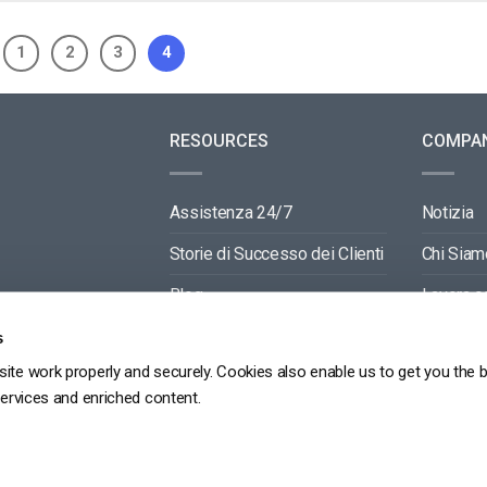
1
2
3
4
RESOURCES
COMPA
Assistenza 24/7
Notizia
Storie di Successo dei Clienti
Chi Siam
Blog
Lavora c
Video API Documentation
Contactti
s
ite work properly and securely. Cookies also enable us to get you the 
Player API Documentation
Partners
services and enriched content.