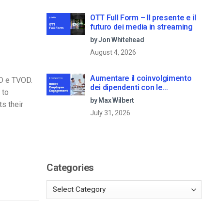
OTT Full Form – Il presente e il
futuro dei media in streaming
by Jon Whitehead
August 4, 2026
Aumentare il coinvolgimento
D e TVOD.
dei dipendenti con le
 to
comunicazioni aziendali in live
by Max Wilbert
ts their
streaming
July 31, 2026
Categories