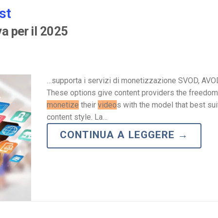
st
Monetizzazione Video
Video Marketing
a per il 2025
…supporta i servizi di monetizzazione SVOD, AVO
These options give content providers the freedom
monetize
their
video
s with the model that best sui
content style. La…
CONTINUA A LEGGERE
→