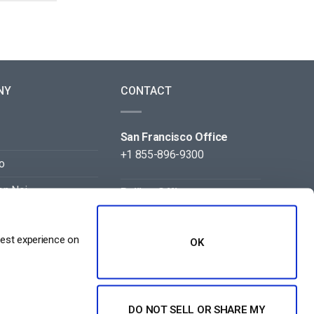
NY
CONTACT
San Francisco Office
+1 855-896-9300
o
on Noi
Beijing Office
+86 105-123-5043
best experience on
OK
DO NOT SELL OR SHARE MY