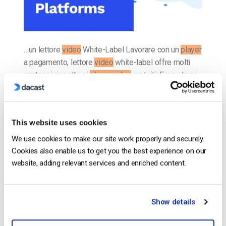
…un lettore
video
White-Label Lavorare con un
player
a pagamento, lettore
video
white-label offre molti
vantaggi rispetto ai
player video
gratuiti. Ecco alcuni
dei vantaggi più significativi di lavorare con…
CONTINUA A LEGGERE
→
This website uses cookies
We use cookies to make our site work properly and securely.
Inserito in
Il blog degli esperti di video dacast
Cookies also enable us to get you the best experience on our
website, adding relevant services and enriched content.
Il blog degli esperti di video
Show details
dacast
Confronto tra le 25 migliori piattaforme