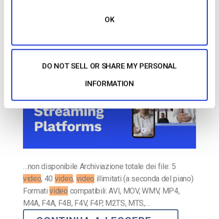
di streaming live nel 2025
OK
PUBBLICATO IL
JULY 29, 2026
DO NOT SELL OR SHARE MY PERSONAL
INFORMATION
…non disponibile Archiviazione totale dei file: 5
video
, 40
video
,
video
illimitati (a seconda del piano)
Formati
video
compatibili: AVI, MOV, WMV, MP4,
M4A, F4A, F4B, F4V, F4P, M2TS, MTS,…