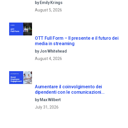
by Emily Krings
August 5, 2026
OTT Full Form – Il presente e il futuro dei
media in streaming
by Jon Whitehead
August 4, 2026
Aumentare il coinvolgimento dei
dipendenti con le comunicazioni
aziendali in live streaming
by Max Wilbert
July 31, 2026