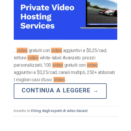
…
video
gratuiti con
video
aggiuntivi a $0,25/cad;
lettore
video
white-label Avanzato: prezzi
personalizzati; 100
video
gratuiti con
video
aggiuntivi a $0,25/cad; canali multipli, 250+ abbonati
I migliori casi d’uso:
Video
…
CONTINUA A LEGGERE
→
Inserito in
Il blog degli esperti di video dacast