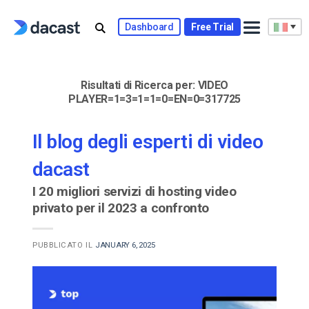
Skip
to
Dashboard
Free Trial
content
Risultati di Ricerca per:
VIDEO
PLAYER=1=3=1=1=0=EN=0=317725
Il blog degli esperti di video
dacast
I 20 migliori servizi di hosting video
privato per il 2023 a confronto
PUBBLICATO IL
JANUARY 6, 2025