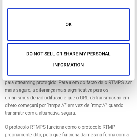
transmissão a partir de um dispositivo móvel
.
As empresas de radiodifusão preferem o RTMPS em muitas
OK
situações devido à sua segurança acrescida. O streaming
RTMPS ajuda a manter os seus vídeos seguros – algo que
tem prioridade quando se trata de transmitir conteúdos para
um grande número de espectadores.
DO NOT SELL OR SHARE MY PERSONAL
RTMP vs. RTMPS
INFORMATION
RTMPS é RTMP com uma camada adicional de segurança
para streaming protegido. Para além do facto de o RTMPS ser
mais seguro, a diferença mais significativa para os
organismos de radiodifusão é que o URL da transmissão em
direto começará por “rtmps://” em vez de “rtmp://” quando
transmitir com a alternativa segura.
O protocolo RTMPS funciona como o protocolo RTMP
propriamente dito, pelo que funciona da mesma forma com a