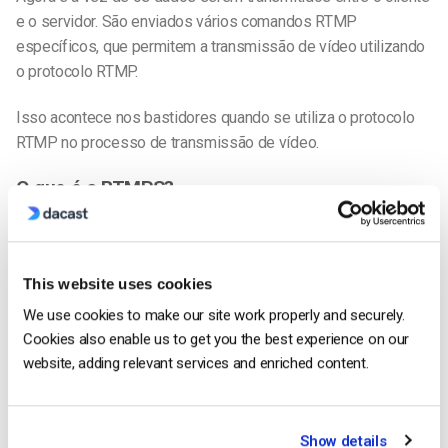
e o servidor. São enviados vários comandos RTMP
específicos, que permitem a transmissão de vídeo utilizando
o protocolo RTMP.
Isso acontece nos bastidores quando se utiliza o protocolo
RTMP no processo de transmissão de vídeo.
O que é o RTMPS?
O RTMPS é uma variação do RTMP que utiliza encriptação de
segurança adicional para garantir que uma entidade não
autorizada não intercepta o fluxo. A camada extra de
This website uses cookies
segurança no RTMPS pode ser a encriptação TLS ou
We use cookies to make our site work properly and securely.
encriptação SSL
.
Cookies also enable us to get you the best experience on our
website, adding relevant services and enriched content.
O RTMPS pode muitas vezes ser utilizado indistintamente
com o RTMP, desde que as ferramentas de difusão
escolhidas o suportem. É vantajoso para a radiodifusão numa
Show details
rede pública. É por isso que este protocolo é popular para